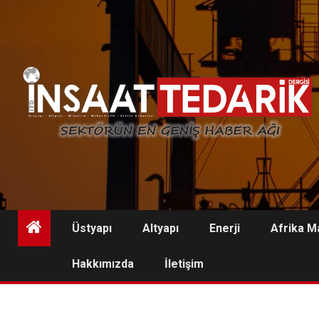
Skip
to
content
Üstyapı
Altyapı
Enerji
Afrika M
Hakkımızda
İletişim