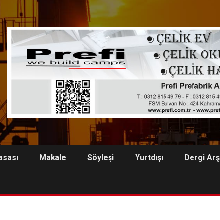
asası
Makale
Söyleşi
Yurtdışı
Dergi Arş