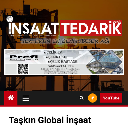
Skip
to
content
Primary
YouTube
Menu
Taşkın Global İnşaat