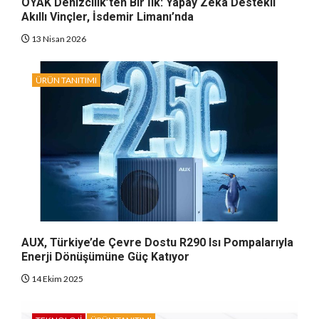
OYAK Denizcilik’ten Bir İlk: Yapay Zeka Destekli
Akıllı Vinçler, İsdemir Limanı’nda
13 Nisan 2026
ÜRÜN TANITIMI
AUX, Türkiye’de Çevre Dostu R290 Isı Pompalarıyla
Enerji Dönüşümüne Güç Katıyor
14 Ekim 2025