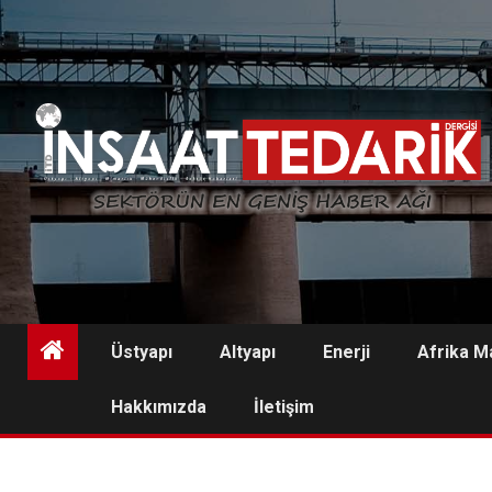
Skip
to
content
Üstyapı
Altyapı
Enerji
Afrika M
Hakkımızda
İletişim