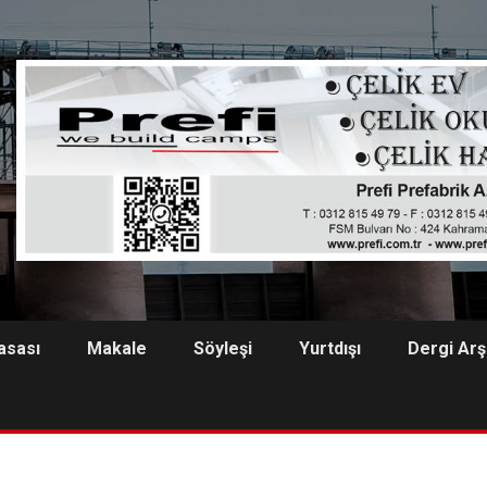
asası
Makale
Söyleşi
Yurtdışı
Dergi Arş