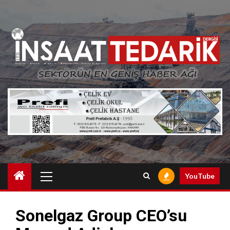
Skip
to
content
Primary
YouTube
Menu
Sonelgaz Group CEO’su