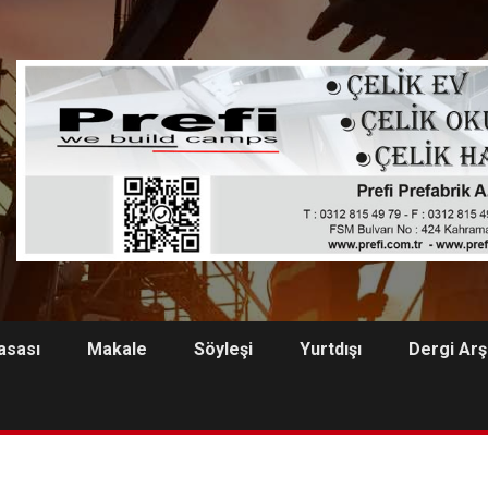
asası
Makale
Söyleşi
Yurtdışı
Dergi Arş