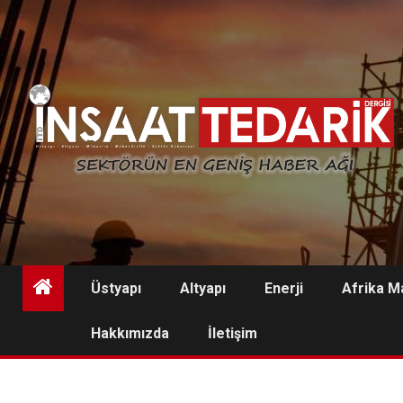
Skip
to
content
Üstyapı
Altyapı
Enerji
Afrika M
Hakkımızda
İletişim