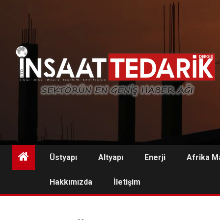
Skip
to
content
Üstyapı
Altyapı
Enerji
Afrika M
Hakkımızda
İletişim