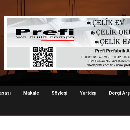
asası
Makale
Söyleşi
Yurtdışı
Dergi Arş