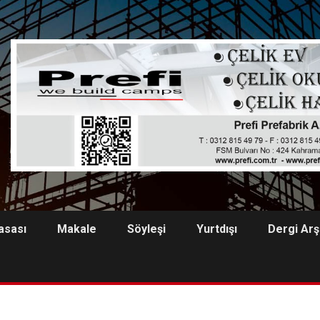
asası
Makale
Söyleşi
Yurtdışı
Dergi Arş