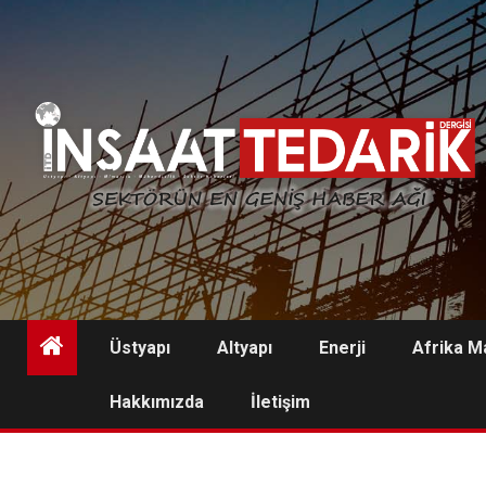
Skip
to
content
Üstyapı
Altyapı
Enerji
Afrika M
Hakkımızda
İletişim