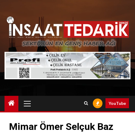
Skip
to
content
Primary
YouTube
Menu
Mimar Ömer Selçuk Baz