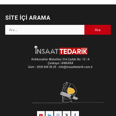
SITE İÇI ARAMA
Arama:
Youtube
Linkedin
İnstagram
Twitter
Facebook