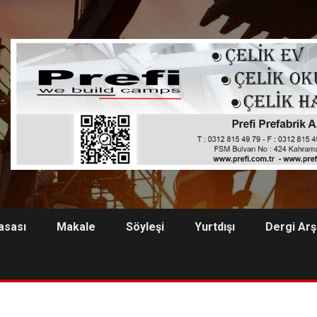
asası
Makale
Söyleşi
Yurtdışı
Dergi Arş