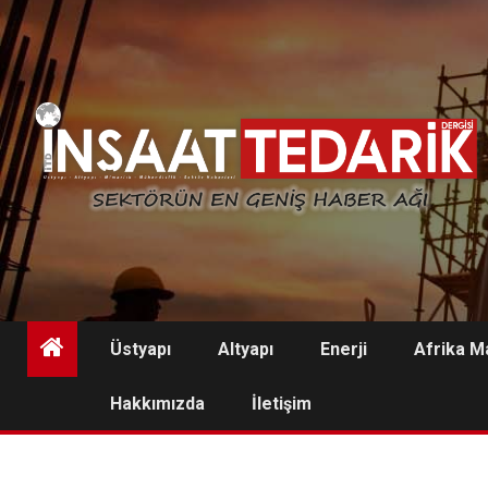
Skip
to
content
Üstyapı
Altyapı
Enerji
Afrika M
Hakkımızda
İletişim