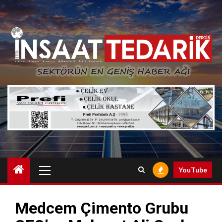
Skip
to
content
Primary
YouTube
Menu
Medcem Çimento Grubu