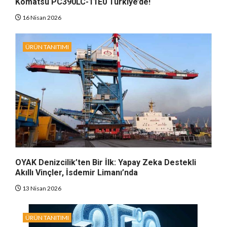
Komatsu PC390LC-11E0 Türkiye’de!
16 Nisan 2026
ÜRÜN TANITIMI
OYAK Denizcilik’ten Bir İlk: Yapay Zeka Destekli
Akıllı Vinçler, İsdemir Limanı’nda
13 Nisan 2026
ÜRÜN TANITIMI