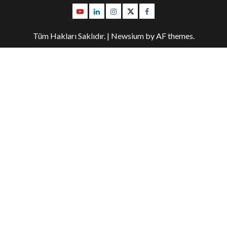
Youtube
Linkedin
İnstagram
Twitter
Facebook
Tüm Hakları Saklıdır.
|
Newsium
by AF themes.