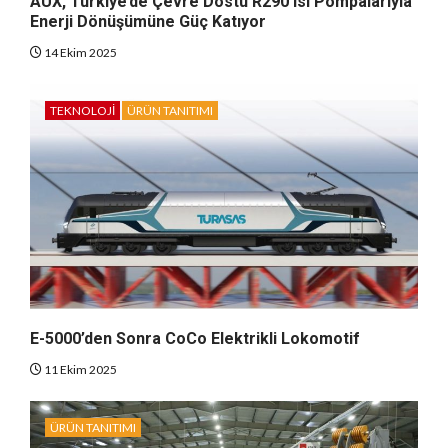
AUX, Türkiye’de Çevre Dostu R290 Isı Pompalarıyla
Enerji Dönüşümüne Güç Katıyor
14 Ekim 2025
TEKNOLOJI
ÜRÜN TANITIMI
E-5000’den Sonra CoCo Elektrikli Lokomotif
11 Ekim 2025
ÜRÜN TANITIMI