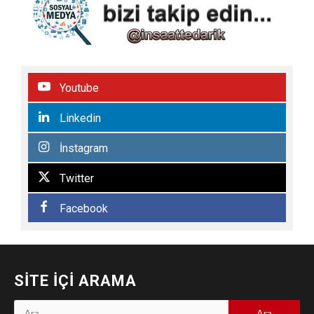
Youtube
Linkedin
İnstagram
Twitter
Facebook
SITE İÇI ARAMA
Arama: