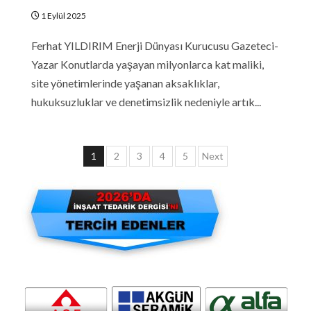
1 Eylül 2025
Ferhat YILDIRIM Enerji Dünyası Kurucusu Gazeteci-
Yazar Konutlarda yaşayan milyonlarca kat maliki,
site yönetimlerinde yaşanan aksaklıklar,
hukuksuzluklar ve denetimsizlik nedeniyle artık...
Yazı
1
2
3
4
5
Next
sayfalaması