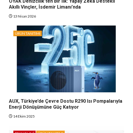
OYAK Denizcilik’ten Bir İlk: Yapay Zeka Destekli
Akıllı Vinçler, İsdemir Limanı’nda
13 Nisan 2026
ÜRÜN TANITIMI
AUX, Türkiye’de Çevre Dostu R290 Isı Pompalarıyla
Enerji Dönüşümüne Güç Katıyor
14 Ekim 2025