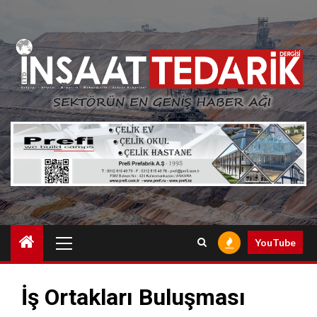
Skip
to
content
Primary
YouTube
Menu
İş Ortakları Buluşması