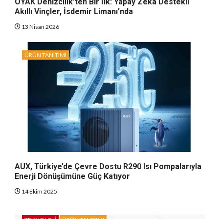
OYAK Denizcilik’ten Bir İlk: Yapay Zeka Destekli
Akıllı Vinçler, İsdemir Limanı’nda
13 Nisan 2026
ÜRÜN TANITIMI
AUX, Türkiye’de Çevre Dostu R290 Isı Pompalarıyla
Enerji Dönüşümüne Güç Katıyor
14 Ekim 2025