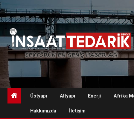
Skip
to
content
Üstyapı
Altyapı
Enerji
Afrika M
Hakkımızda
İletişim