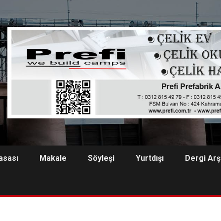
asası
Makale
Söyleşi
Yurtdışı
Dergi Arş