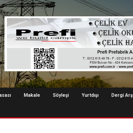
asası
Makale
Söyleşi
Yurtdışı
Dergi Arş