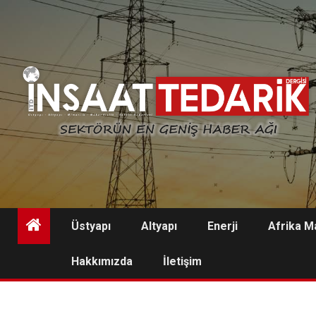
Skip
to
content
Üstyapı
Altyapı
Enerji
Afrika M
Hakkımızda
İletişim