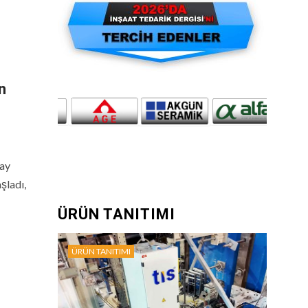
n
tay
şladı,
ÜRÜN TANITIMI
ÜRÜN TANITIMI