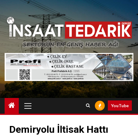
Skip
to
content
Primary
YouTube
Menu
Demiryolu İltisak Hattı