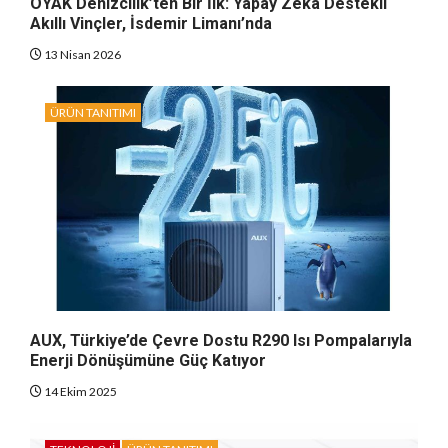
OYAK Denizcilik’ten Bir İlk: Yapay Zeka Destekli
Akıllı Vinçler, İsdemir Limanı’nda
13 Nisan 2026
ÜRÜN TANITIMI
AUX, Türkiye’de Çevre Dostu R290 Isı Pompalarıyla
Enerji Dönüşümüne Güç Katıyor
14 Ekim 2025