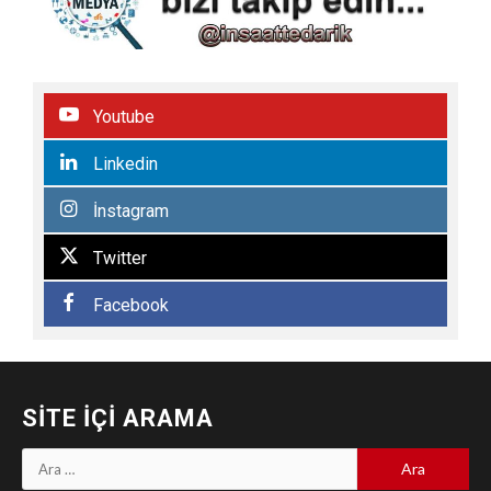
Youtube
Linkedin
İnstagram
Twitter
Facebook
SITE İÇI ARAMA
Arama: