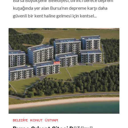
Bursa Büyükşehir Belediyesi, birinci derece deprem
kuşağında yer alan Bursa'nın depreme karşı daha
güvenli bir kent haline gelmesi için kentsel...
BELEDIYE
KONUT
ÜSTYAPI