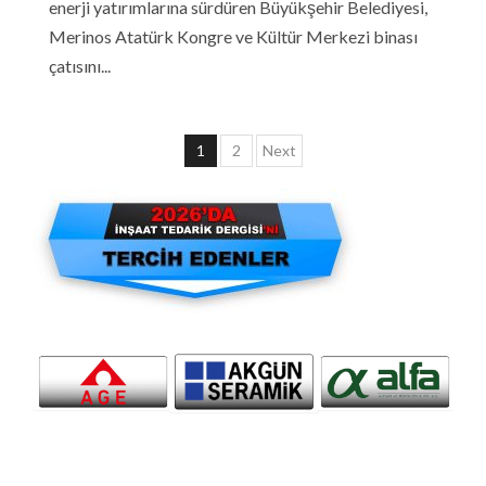
enerji yatırımlarına sürdüren Büyükşehir Belediyesi,
Merinos Atatürk Kongre ve Kültür Merkezi binası
çatısını...
Yazı
1
2
Next
sayfalaması