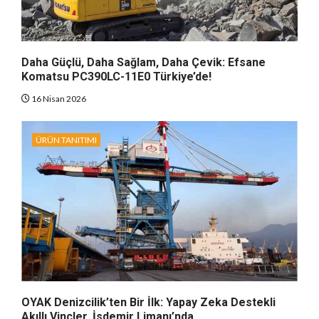
Daha Güçlü, Daha Sağlam, Daha Çevik: Efsane
Komatsu PC390LC-11E0 Türkiye’de!
16 Nisan 2026
ÜRÜN TANITIMI
OYAK Denizcilik’ten Bir İlk: Yapay Zeka Destekli
Akıllı Vinçler, İsdemir Limanı’nda