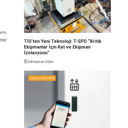
vre,
tler
TİS’ten Yeni Teknoloji: T-SPD “Kritik
Ekipmanlar İçin Kat ve Ekipman
İzolasyonu”
24 Haziran 2026
ÜRÜN TANITIMI