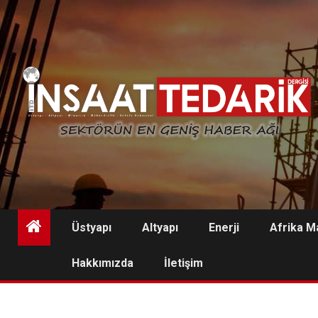
Skip
to
content
Üstyapı
Altyapı
Enerji
Afrika M
Hakkımızda
İletişim