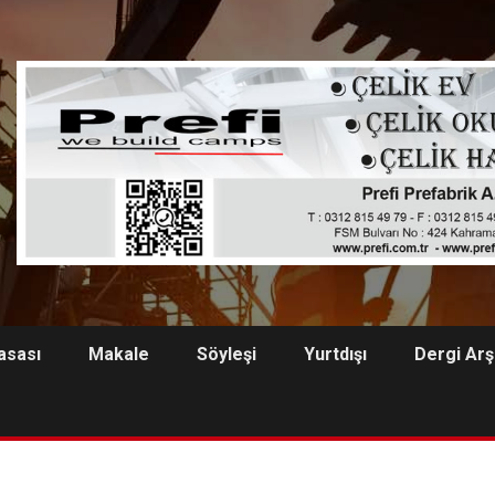
asası
Makale
Söyleşi
Yurtdışı
Dergi Arş