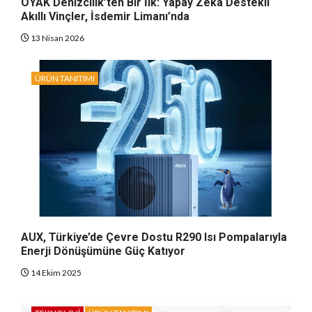
OYAK Denizcilik’ten Bir İlk: Yapay Zeka Destekli
Akıllı Vinçler, İsdemir Limanı’nda
13 Nisan 2026
ÜRÜN TANITIMI
AUX, Türkiye’de Çevre Dostu R290 Isı Pompalarıyla
Enerji Dönüşümüne Güç Katıyor
14 Ekim 2025