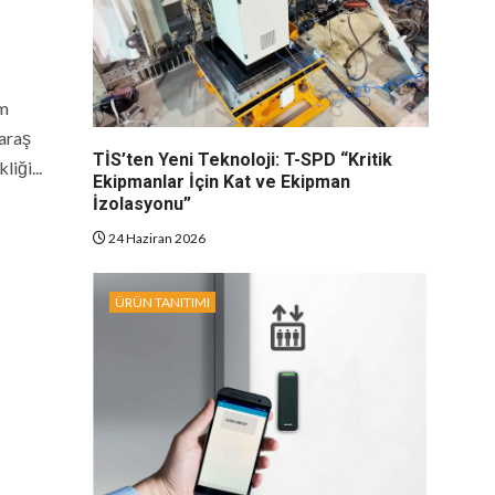
um
araş
TİS’ten Yeni Teknoloji: T-SPD “Kritik
iği...
Ekipmanlar İçin Kat ve Ekipman
İzolasyonu”
24 Haziran 2026
ÜRÜN TANITIMI