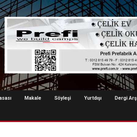
asası
Makale
Söyleşi
Yurtdışı
Dergi Arş