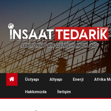
Skip
to
content
Üstyapı
Altyapı
Enerji
Afrika M
Hakkımızda
İletişim