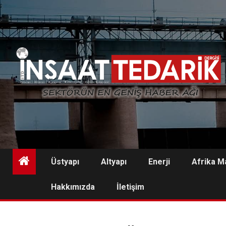
Skip
to
content
Üstyapı
Altyapı
Enerji
Afrika M
Hakkımızda
İletişim