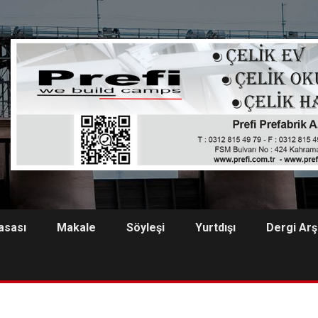
asası
Makale
Söyleşi
Yurtdışı
Dergi Arş