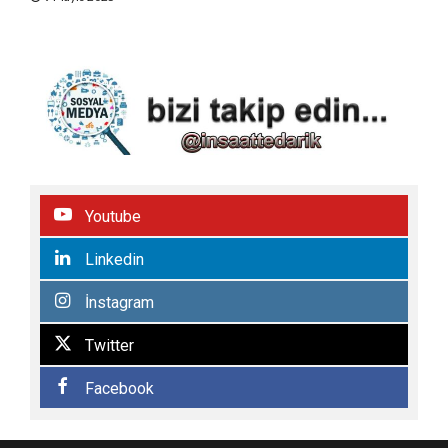
Youtube
Linkedin
İnstagram
Twitter
Facebook