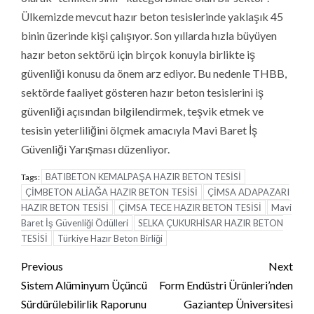
Ülkemizde mevcut hazır beton tesislerinde yaklaşık 45
binin üzerinde kişi çalışıyor. Son yıllarda hızla büyüyen
hazır beton sektörü için birçok konuyla birlikte iş
güvenliği konusu da önem arz ediyor. Bu nedenle THBB,
sektörde faaliyet gösteren hazır beton tesislerini iş
güvenliği açısından bilgilendirmek, teşvik etmek ve
tesisin yeterliliğini ölçmek amacıyla Mavi Baret İş
Güvenliği Yarışması düzenliyor.
BATIBETON KEMALPAŞA HAZIR BETON TESİSİ
Tags:
ÇİMBETON ALİAĞA HAZIR BETON TESİSİ
ÇİMSA ADAPAZARI
HAZIR BETON TESİSİ
ÇİMSA TECE HAZIR BETON TESİSİ
Mavi
Baret İş Güvenliği Ödülleri
SELKA ÇUKURHİSAR HAZIR BETON
TESİSİ
Türkiye Hazır Beton Birliği
Continue
Previous
Next
Reading
Sistem Alüminyum Üçüncü
Form Endüstri Ürünleri’nden
Sürdürülebilirlik Raporunu
Gaziantep Üniversitesi