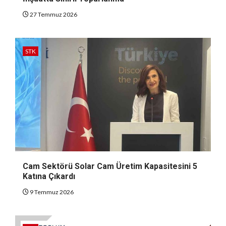
27 Temmuz 2026
STK
Cam Sektörü Solar Cam Üretim Kapasitesini 5
Katına Çıkardı
9 Temmuz 2026