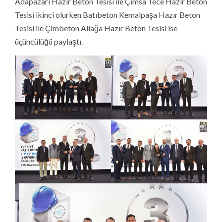
Adapazarı Hazır Beton Tesisi ile Çimsa Tece Hazır Beton
Tesisi ikinci olurken Batıbeton Kemalpaşa Hazır Beton
Tesisi ile Çimbeton Aliağa Hazır Beton Tesisi ise
üçüncülüğü paylaştı.