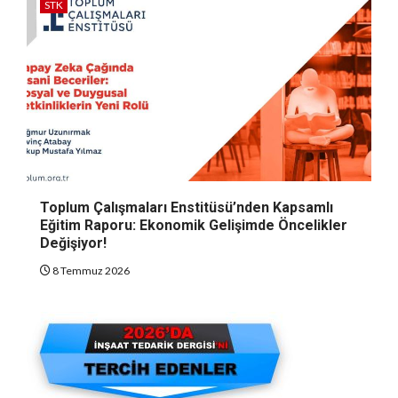
STK
Toplum Çalışmaları Enstitüsü’nden Kapsamlı
Eğitim Raporu: Ekonomik Gelişimde Öncelikler
Değişiyor!
8 Temmuz 2026