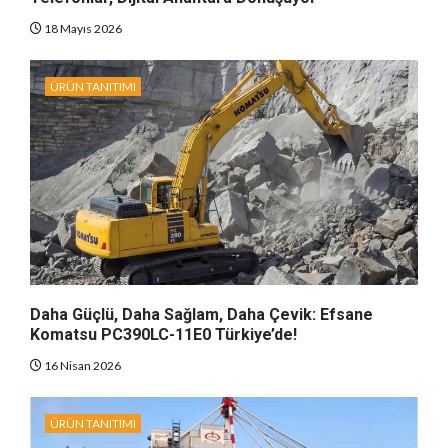
18 Mayıs 2026
ÜRÜN TANITIMI
Daha Güçlü, Daha Sağlam, Daha Çevik: Efsane
Komatsu PC390LC-11E0 Türkiye’de!
16 Nisan 2026
ÜRÜN TANITIMI