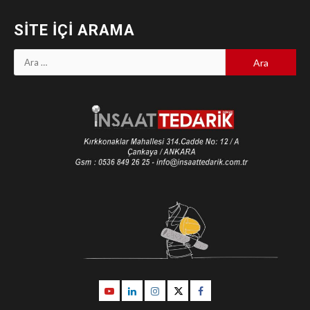
SITE İÇI ARAMA
Arama:
Youtube
Linkedin
İnstagram
Twitter
Facebook