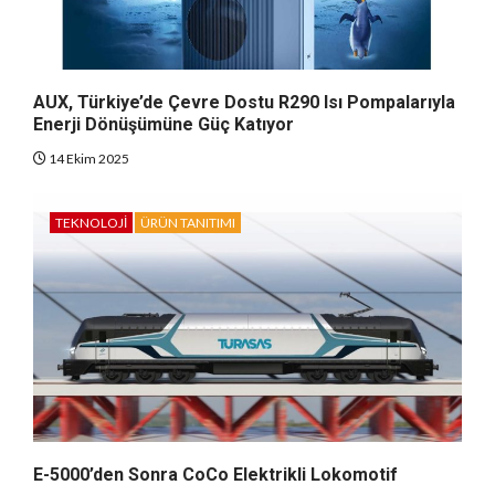
AUX, Türkiye’de Çevre Dostu R290 Isı Pompalarıyla
Enerji Dönüşümüne Güç Katıyor
14 Ekim 2025
TEKNOLOJI
ÜRÜN TANITIMI
E-5000’den Sonra CoCo Elektrikli Lokomotif