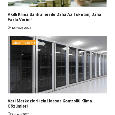
Akıllı Klima Santralleri ile Daha Az Tüketim, Daha
Fazla Verim!
12 Mayıs 2025
ÜRÜN TANITIMI
Veri Merkezleri İçin Hassas Kontrollü Klima
Çözümleri
9 Mayıs 2025