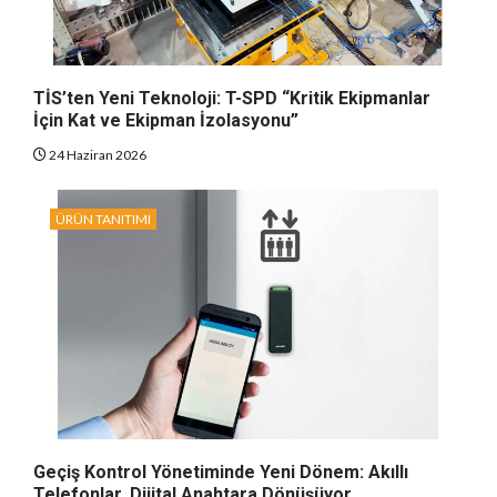
TİS’ten Yeni Teknoloji: T-SPD “Kritik Ekipmanlar
İçin Kat ve Ekipman İzolasyonu”
24 Haziran 2026
ÜRÜN TANITIMI
Geçiş Kontrol Yönetiminde Yeni Dönem: Akıllı
Telefonlar, Dijital Anahtara Dönüşüyor