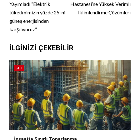
Yayımladı “Elektrik
Hastanesi’ne Yüksek Verimli
tüketimimizin yüzde 25’ini
İklimlendirme Çözümleri
güneş enerjisinden
karşılıyoruz”
İLGINIZI ÇEKEBILIR
STK
İnşaatta Sınırlı Toparlanma