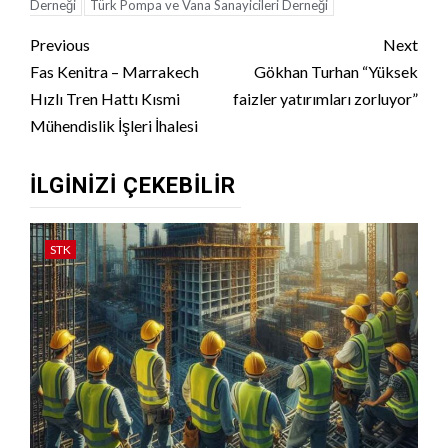
Derneği
Türk Pompa ve Vana Sanayicileri Derneği
Continue
Previous
Next
Reading
Fas Kenitra – Marrakech
Gökhan Turhan “Yüksek
Hızlı Tren Hattı Kısmi
faizler yatırımları zorluyor”
Mühendislik İşleri İhalesi
İLGINIZI ÇEKEBILIR
STK