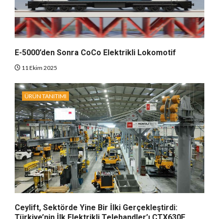
E-5000’den Sonra CoCo Elektrikli Lokomotif
11 Ekim 2025
ÜRÜN TANITIMI
Ceylift, Sektörde Yine Bir İlki Gerçekleştirdi:
Türkiye’nin İlk Elektrikli Telehandler’ı CTX630E