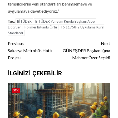
temsilcilerini yeni standartları benimsemeye ve
uygulamaya davet ediyoruz.”
BİTÜDER
BİTÜDER Yönetim Kurulu Başkanı Alper
Tags:
Doğruer
Polimer Bitümlü Örtü
TS 11758-2 Uygulama Kural
Standardı
Continue
Previous
Next
Reading
Sakarya Metrobüs Hattı
GÜNEŞDER Başkanlığına
Projesi
Mehmet Özer Seçildi
İLGINIZI ÇEKEBILIR
STK