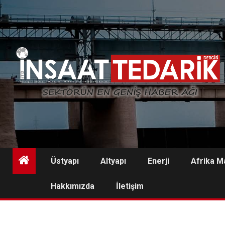
Skip
to
content
Üstyapı
Altyapı
Enerji
Afrika M
Hakkımızda
İletişim