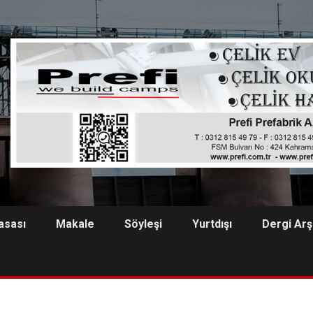
asası
Makale
Söyleşi
Yurtdışı
Dergi Arş