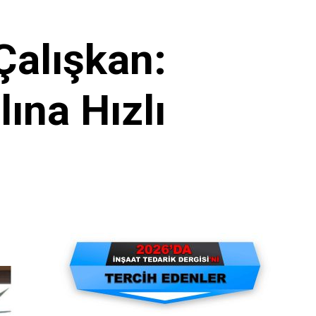
alışkan:
ına Hızlı