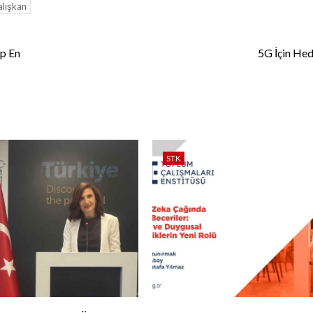
lışkan
p En
5G İçin He
STK