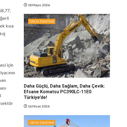
18 Mayıs 2026
58,77,
ğerli
ÜRÜN TANITIMI
mek kısa
kış
esi için
lyacının
iven
Daha Güçlü, Daha Sağlam, Daha Çevik:
ması
Efsane Komatsu PC390LC-11E0
l
Türkiye’de!
 sektör
16 Nisan 2026
ÜRÜN TANITIMI