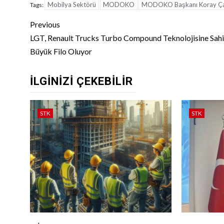
Mobilya Sektörü
MODOKO
MODOKO Başkanı Koray Ça
Tags:
Continue
Previous
Reading
LGT, Renault Trucks Turbo Compound Teknolojisine Sahi
Büyük Filo Oluyor
İLGINIZI ÇEKEBILIR
STK
STK