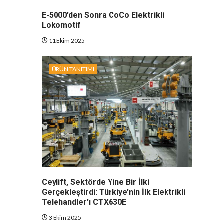
E-5000’den Sonra CoCo Elektrikli
Lokomotif
11 Ekim 2025
ÜRÜN TANITIMI
Ceylift, Sektörde Yine Bir İlki
Gerçekleştirdi: Türkiye’nin İlk Elektrikli
Telehandler’ı CTX630E
3 Ekim 2025