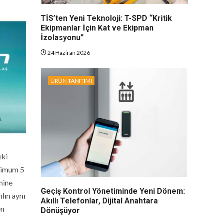
TİS’ten Yeni Teknoloji: T-SPD “Kritik
Ekipmanlar İçin Kat ve Ekipman
İzolasyonu”
24 Haziran 2026
ÜRÜN TANITIMI
eki
inimum 5
mine
Geçiş Kontrol Yönetiminde Yeni Dönem:
lın aynı
Akıllı Telefonlar, Dijital Anahtara
en
Dönüşüyor