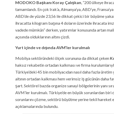
MODOKO Başkanı Koray Çalışkan
, “200 ülkeye ihrac
tamamlandı. En çok Irak’a, Almanya’ya, ABD’ye, Fransa’ya 
ABD’de de yüzde 23,56 ile dikkat çekici bir büyüme yaka
ihracatta kilogram başına 4 doların üzerinde ihracata imz
vadede mümkün” derken, yatırımlar konusunda artan maliye
açısında olduklarının altını çizdi.
Yurt içinde ve dışında AVM’ler kurulmalı
Mobilya sektöründeki ölçek sorununa da dikkat çeken
K
haksız rekabetin ortadan kalkması ve firma kurulumlarıyla 
Türkiye’deki 45 bin mobilyacıdan nasıl daha fazla üreti
altının ortadan kalkması hem verimsiz iş gücünün daha fayd
şart. Sektörel bazda organize sanayi bölgelerinin yanı sır
AVM’ler kurulmalı. Türkiye’de en büyük sorunlardan biri d
sorunlarını çözme, sektörü büyütme yerine tekil hareket et
açıklamalarında bulundu.