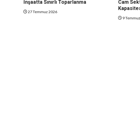
İnşaatta Sınırlı Toparlanma
Cam Sekt
Kapasites
27 Temmuz 2026
9 Temmuz