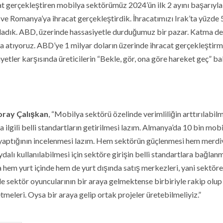
at gerçekleştiren mobilya sektörümüz 2024’ün ilk 2 ayını başarıyla
ve Romanya’ya ihracat gerçekleştirdik. İhracatımızı Irak’ta yüzde 
ladık. ABD, üzerinde hassasiyetle durduğumuz bir pazar. Katma de
a atıyoruz. ABD’ye 1 milyar doların üzerinde ihracat gerçekleştir
tler karşısında üreticilerin “Bekle, gör, ona göre hareket geç” ba
oray Çalışkan
, “Mobilya sektörü özelinde verimliliğin arttırılabilm
ilgili belli standartların getirilmesi lazım. Almanya’da 10 bin mobi
m yaptığının incelenmesi lazım. Hem sektörün güçlenmesi hem merd
alı kullanılabilmesi için sektöre girişin belli standartlara bağlan
a hem yurt içinde hem de yurt dışında satış merkezleri, yani sektöre
e sektör oyuncularının bir araya gelmektense birbiriyle rakip olup
meleri. Oysa bir araya gelip ortak projeler üretebilmeliyiz.”