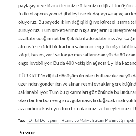
paylaşıyor ve hizmetlerimizle ülkemizin dijital dönüşüm sür
fiziksel operasyonu dijitalleştirerek doğayı ve ağaçları k
oluyoruz. Bu sayede iklim değişikliği ve küresel ısınma te
sunuyoruz. Tüm şirketlerimizin iş süreçlerini dijilleşti
azaltabileceğini net bir şekilde ifade edebiliriz. Ayrıca
atmosfere ciddi bir karbon salınımını engellemiş olabiliriz
kâğıt, basım, zarf ve kargo masraflarından yüzde 80 oran
engelleyebiliyor. Bu da 480 yetişkin ağacın 1 yılda kazandı
TÜRKKEP’in dijital dönüşüm ürünleri kullanıcılarına yüzde
üzerinden gönderilen ve alınan resmi evraklar gerektiğind
saklanabiliyor. Tüm bu çıkarımları göz önünde bulundurarak
olası bir karbon vergisi uygulamasıyla doğacak mali yükle
aza indirmek isteyen tüm firmalarımızı ve bireylerimizi 
Dijital Dönüşüm
Hazine ve Maliye Bakanı Mehmet Şimşek
Tags:
Continue
Previous