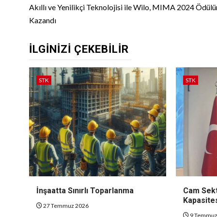
Reading
Akıllı ve Yenilikçi Teknolojisi ile Wilo, MIMA 2024 Ödül
Kazandı
İLGINIZI ÇEKEBILIR
STK
STK
İnşaatta Sınırlı Toparlanma
Cam Sekt
Kapasites
27 Temmuz 2026
9 Temmuz