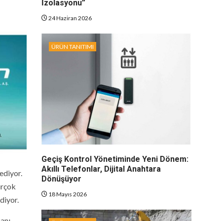
İzolasyonu”
24 Haziran 2026
ÜRÜN TANITIMI
Geçiş Kontrol Yönetiminde Yeni Dönem:
Akıllı Telefonlar, Dijital Anahtara
ediyor.
Dönüşüyor
irçok
18 Mayıs 2026
diyor.
anı