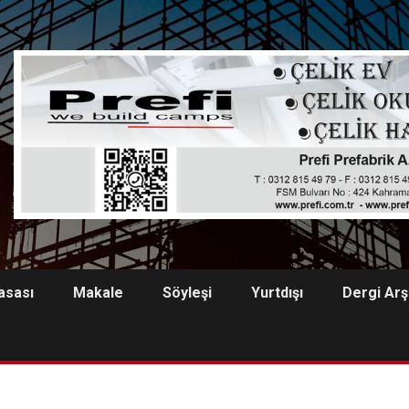
asası
Makale
Söyleşi
Yurtdışı
Dergi Arş