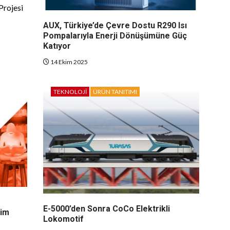
 Projesi
AUX, Türkiye’de Çevre Dostu R290 Isı
Pompalarıyla Enerji Dönüşümüne Güç
Katıyor
14 Ekim 2025
TEKNOLOJI
ÜRÜN TANITIMI
E-5000’den Sonra CoCo Elektrikli
tim
Lokomotif