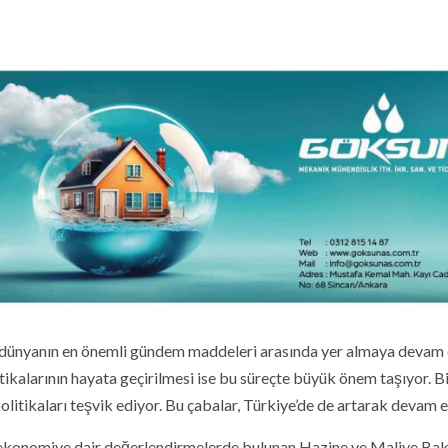
e dünyanın en önemli gündem maddeleri arasında yer almaya devam 
itikalarının hayata geçirilmesi ise bu süreçte büyük önem taşıyor. B
olitikaları teşvik ediyor. Bu çabalar, Türkiye’de de artarak devam e
e ekonomiye dair değerlendirmelerde bulunan Hazine ve Maliye Bak