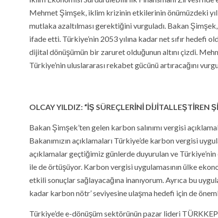
Mehmet Şimşek, iklim krizinin etkilerinin önümüzdeki yıll
mutlaka azaltılması gerektiğini vurguladı. Bakan Şimşek, 
ifade etti. Türkiye’nin 2053 yılına kadar net sıfır hedef
dijital dönüşümün bir zaruret olduğunun altını çizdi. Me
Türkiye’nin uluslararası rekabet gücünü artıracağını vurgu
OLCAY YILDIZ: “İŞ SÜREÇLERİNİ DİJİTALLEŞTİREN
Bakan Şimşek’ten gelen karbon salınımı vergisi açıklama
Bakanımızın açıklamaları Türkiye’de karbon vergisi uygul
açıklamalar geçtiğimiz günlerde duyurulan ve Türkiye’nin
ile de örtüşüyor. Karbon vergisi uygulamasının ülke ekon
etkili sonuçlar sağlayacağına inanıyorum. Ayrıca bu uygu
kadar karbon nötr’ seviyesine ulaşma hedefi için de öneml
Türkiye’de e-dönüşüm sektörünün pazar lideri TÜRKKEP 