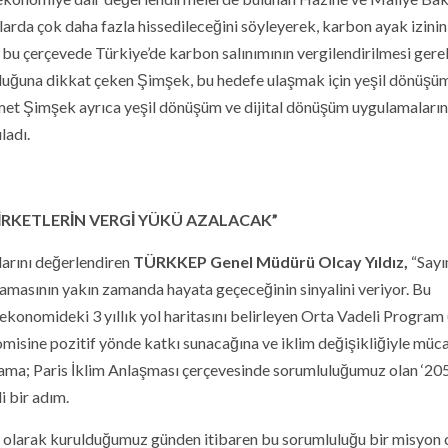
arda çok daha fazla hissedileceğini söyleyerek, karbon ayak izinin
bu çerçevede Türkiye’de karbon salınımının vergilendirilmesi gere
i olduğuna dikkat çeken Şimşek, bu hedefe ulaşmak için yeşil dönüşü
hmet Şimşek ayrıca yeşil dönüşüm ve dijital dönüşüm uygulamaların
ladı.
 ŞİRKETLERİN VERGİ YÜKÜ AZALACAK”
larını değerlendiren
TÜRKKEP Genel Müdürü Olcay Yıldız,
“Sayı
amasının yakın zamanda hayata geçeceğinin sinyalini veriyor. Bu
 ekonomideki 3 yıllık yol haritasını belirleyen Orta Vadeli Progra
omisine pozitif yönde katkı sunacağına ve iklim değişikliğiyle mü
lama; Paris İklim Anlaşması çerçevesinde sorumluluğumuz olan ‘205
i bir adım.
olarak kurulduğumuz günden itibaren bu sorumluluğu bir misyon 