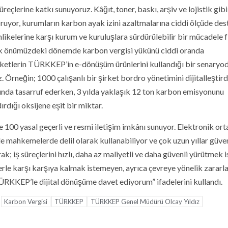
eçlerine katkı sunuyoruz. Kâğıt, toner, baskı, arşiv ve lojistik gib
oruyor, kurumların karbon ayak izini azaltmalarına ciddi ölçüde des
hlikelerine karşı kurum ve kuruluşlara sürdürülebilir bir mücadele f
rerek önümüzdeki dönemde karbon vergisi yükünü ciddi oranda
 şirketlerin TÜRKKEP’in e-dönüşüm ürünlerini kullandığı bir senaryo
. Örneğin; 1000 çalışanlı bir şirket bordro yönetimini dijitalleştir
ında tasarruf ederken, 3 yılda yaklaşık 12 ton karbon emisyonunu
rdığı oksijene eşit bir miktar.
 100 yasal geçerli ve resmi iletişim imkânı sunuyor. Elektronik or
e mahkemelerde delil olarak kullanabiliyor ve çok uzun yıllar güve
; iş süreçlerini hızlı, daha az maliyetli ve daha güvenli yürütmek i
rle karşı karşıya kalmak istemeyen, ayrıca çevreye yönelik zararla
TÜRKKEP’le dijital dönüşüme davet ediyorum” ifadelerini kullandı.
Karbon Vergisi
TÜRKKEP
TÜRKKEP Genel Müdürü Olcay Yıldız