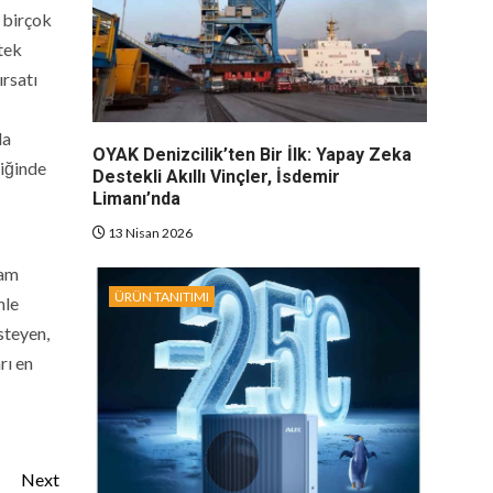
i birçok
tek
ırsatı
da
OYAK Denizcilik’ten Bir İlk: Yapay Zeka
diğinde
Destekli Akıllı Vinçler, İsdemir
Limanı’nda
13 Nisan 2026
tam
ÜRÜN TANITIMI
nle
steyen,
rı en
Next