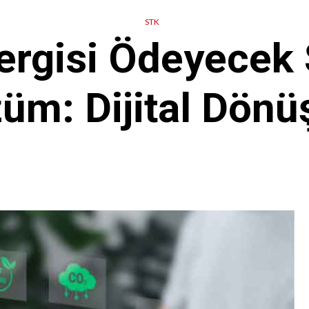
STK
rgisi Ödeyecek 
üm: Dijital Dön