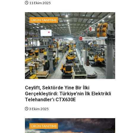
11 Ekim 2025
ÜRÜN TANITIMI
Ceylift, Sektörde Yine Bir İlki
Gerçekleştirdi: Türkiye’nin İlk Elektrikli
Telehandler’ı CTX630E
3 Ekim 2025
ÜRÜN TANITIMI