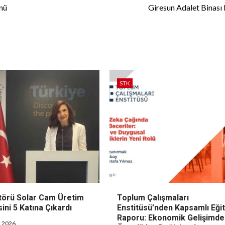
ünü
Giresun Adalet Binası
STK
örü Solar Cam Üretim
Toplum Çalışmaları
ini 5 Katına Çıkardı
Enstitüsü’nden Kapsamlı Eği
Raporu: Ekonomik Gelişimde
 2026