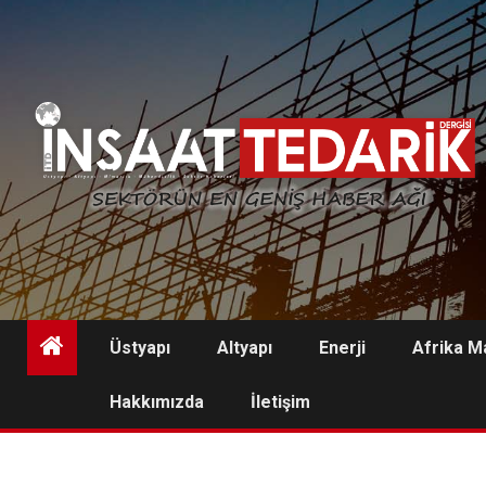
Skip
to
content
Üstyapı
Altyapı
Enerji
Afrika M
Hakkımızda
İletişim