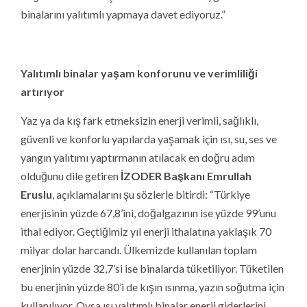
binalarını yalıtımlı yapmaya davet ediyoruz.”
Yalıtımlı binalar yaşam konforunu ve verimliliği
artırıyor
Yaz ya da kış fark etmeksizin enerji verimli, sağlıklı,
güvenli ve konforlu yapılarda yaşamak için ısı, su, ses ve
yangın yalıtımı yaptırmanın atılacak en doğru adım
olduğunu dile getiren
İZODER Başkanı Emrullah
Eruslu
, açıklamalarını şu sözlerle bitirdi: “Türkiye
enerjisinin yüzde 67,8’ini, doğalgazının ise yüzde 99’unu
ithal ediyor. Geçtiğimiz yıl enerji ithalatına yaklaşık 70
milyar dolar harcandı. Ülkemizde kullanılan toplam
enerjinin yüzde 32,7’si ise binalarda tüketiliyor. Tüketilen
bu enerjinin yüzde 80’i de kışın ısınma, yazın soğutma için
kullanılıyor. Oysa ısı yalıtımlı binalar enerji giderlerini