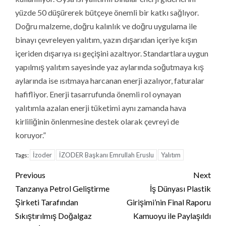
yüzde 50 düşürerek bütçeye önemli bir katkı sağlıyor.
Doğru malzeme, doğru kalınlık ve doğru uygulama ile
binayı çevreleyen yalıtım, yazın dışarıdan içeriye kışın
içeriden dışarıya ısı geçişini azaltıyor. Standartlara uygun
yapılmış yalıtım sayesinde yaz aylarında soğutmaya kış
aylarında ise ısıtmaya harcanan enerji azalıyor, faturalar
hafifliyor. Enerji tasarrufunda önemli rol oynayan
yalıtımla azalan enerji tüketimi aynı zamanda hava
kirliliğinin önlenmesine destek olarak çevreyi de
koruyor.”
İzoder
İZODER Başkanı Emrullah Eruslu
Yalıtım
Tags:
Continue
Previous
Next
Reading
Tanzanya Petrol Geliştirme
İş Dünyası Plastik
Şirketi Tarafından
Girişimi’nin Final Raporu
Sıkıştırılmış Doğalgaz
Kamuoyu ile Paylaşıldı