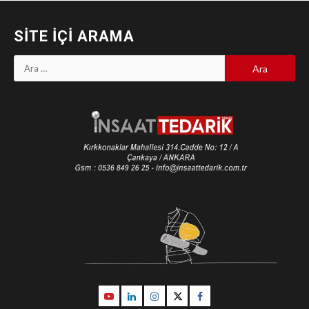
SITE İÇI ARAMA
Arama:
Youtube
Linkedin
İnstagram
Twitter
Facebook