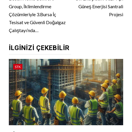
Reading
Group, İklimlendirme
Güneş Enerjisi Santrali
Çözümleriyle 3.Bursa İç
Projesi
Tesisat ve Güvenli Doğalgaz
Çalıştayı’nda…
İLGINIZI ÇEKEBILIR
STK