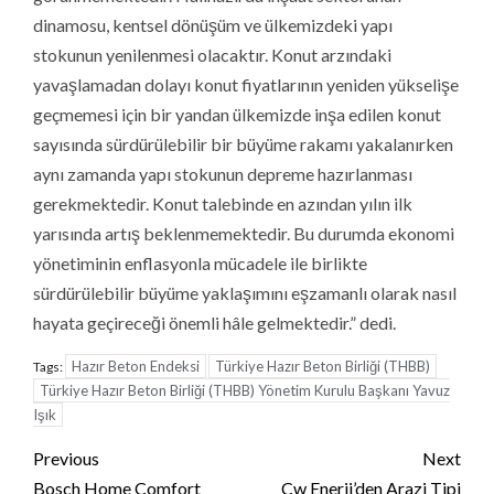
dinamosu, kentsel dönüşüm ve ülkemizdeki yapı
stokunun yenilenmesi olacaktır. Konut arzındaki
yavaşlamadan dolayı konut fiyatlarının yeniden yükselişe
geçmemesi için bir yandan ülkemizde inşa edilen konut
sayısında sürdürülebilir bir büyüme rakamı yakalanırken
aynı zamanda yapı stokunun depreme hazırlanması
gerekmektedir. Konut talebinde en azından yılın ilk
yarısında artış beklenmemektedir. Bu durumda ekonomi
yönetiminin enflasyonla mücadele ile birlikte
sürdürülebilir büyüme yaklaşımını eşzamanlı olarak nasıl
hayata geçireceği önemli hâle gelmektedir.” dedi.
Hazır Beton Endeksi
Türkiye Hazır Beton Birliği (THBB)
Tags:
Türkiye Hazır Beton Birliği (THBB) Yönetim Kurulu Başkanı Yavuz
Işık
Continue
Previous
Next
Bosch Home Comfort
Cw Enerji’den Arazi Tipi