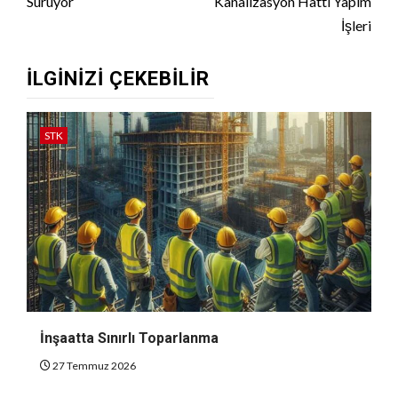
Sürüyor
Kanalizasyon Hattı Yapım
İşleri
İLGINIZI ÇEKEBILIR
STK
İnşaatta Sınırlı Toparlanma
27 Temmuz 2026