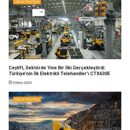
ÜRÜN TANITIMI
Ceylift, Sektörde Yine Bir İlki Gerçekleştirdi:
Türkiye’nin İlk Elektrikli Telehandler’ı CTX630E
3 Ekim 2025
ÜRÜN TANITIMI