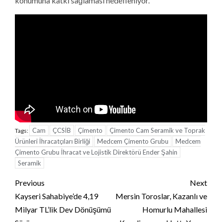
konumuna katkı sağlaması hedefleniyor.
Cam
ÇCSİB
Çimento
Çimento Cam Seramik ve Toprak
Tags:
Ürünleri İhracatçıları Birliği
Medcem Çimento Grubu
Medcem
Çimento Grubu İhracat ve Lojistik Direktörü Ender Şahin
Seramik
Continue
Previous
Next
Reading
Kayseri Sahabiye’de 4,19
Mersin Toroslar, Kazanlı ve
Milyar TL’lik Dev Dönüşümü
Homurlu Mahallesi