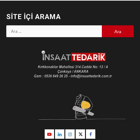
SITE İÇI ARAMA
Arama:
Youtube
Linkedin
İnstagram
Twitter
Facebook