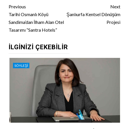
Continue
Previous
Next
Reading
Tarihi Osmanlı Köyü
Şanlıurfa Kentsel Dönüşüm
Sandima’dan İlham Alan Otel
Projesi
Tasarımı “Santra Hotels”
İLGINIZI ÇEKEBILIR
SÖYLEŞI