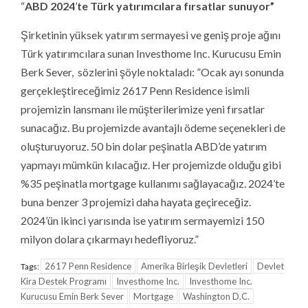
“
ABD
2024
’
te Türk yatırımcılara fırsatlar sunuyor”
Şirketinin yüksek yatırım sermayesi ve geniş proje ağını
Türk yatırımcılara sunan Investhome Inc. Kurucusu Emin
Berk Sever, sözlerini şöyle noktaladı: ”Ocak ayı sonunda
gerçekleştireceğimiz 2617 Penn Residence isimli
projemizin lansmanı ile müşterilerimize yeni fırsatlar
sunacağız. Bu projemizde avantajlı ödeme seçenekleri de
oluşturuyoruz. 50 bin dolar peşinatla ABD’de yatırım
yapmayı mümkün kılacağız. Her projemizde olduğu gibi
%35 peşinatla mortgage kullanımı sağlayacağız. 2024’te
buna benzer 3 projemizi daha hayata geçireceğiz.
2024’ün ikinci yarısında ise yatırım sermayemizi 150
milyon dolara çıkarmayı hedefliyoruz.”
2617 Penn Residence
Amerika Birleşik Devletleri
Devlet
Tags:
Kira Destek Programı
Investhome Inc.
Investhome Inc.
Kurucusu Emin Berk Sever
Mortgage
Washington D.C.