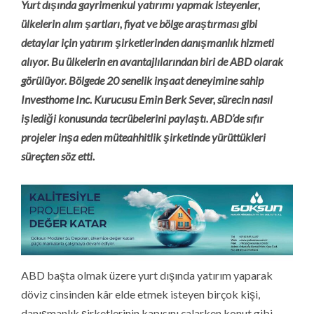
Yurt dışında gayrimenkul yatırımı yapmak isteyenler,
ülkelerin alım şartları, fiyat ve b
ö
lge araştı
rmas
ı gibi
detaylar için yatırım şirketlerinden danışmanlık hizmeti
alıyor. Bu ülkelerin en avantajlılarından biri de ABD olarak
g
ö
rülüyor. B
ö
lgede 20 senelik inşaat deneyimine sahip
Investhome Inc. Kurucusu Emin Berk Sever, sürecin nasıl
işlediği konusunda tecrübelerini paylaştı. ABD’de sıfır
projeler inşa eden müteahhitlik şirketinde yürüttükleri
süreç
ten s
ö
z etti.
ABD başta olmak üzere yurt dışında yatırım yaparak
döviz cinsinden kâr elde etmek isteyen birçok kişi,
danışmanlık şirketlerinin kapısını çalarken konut gibi