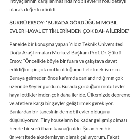
ihtiyaçlarının karşılanmasında mobil evlerin rolü detaylı
olarak değerlendirildi.
ŞÜKRÜ ERSOY:
“BURADA GÖRDÜĞÜM MOBİL
EVLER HAYAL ETTİKLERİMDEN ÇOK DAHA İLERİDE”
Panelde bir konuşma yapan Yıldız Teknik Üniversitesi
Doğa Araştırmaları Merkezi Başkanı Prof. Dr. Şükrü
Ersoy, “Öncelikle böyle bir fuara ve çalıştaya davet
edildiğim için çok mutlu olduğumu belirtmek isterim.
Buraya gelmeden önce kafamda canlandırdığımın çok
üzerinde şeyler gördüm. Burada gördüğüm mobil evler
hayal ettiklerimden çok daha ileride. Ülkemizde depreme
ve afetlere karşı bir şeyler geliştirmek gerekiyor.
Bunlardan bir tanesinin de mobil evler olduğunu
düşünüyorum. Tiny houseların bu kadar gelişmiş olması
bende bir sürü ilham kaynağı oldu. Şu an ben bir
üniversitede akademisyen olarak çalışıyorum. Fakat