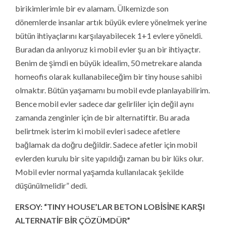
birikimlerimle bir ev alamam. Ülkemizde son
dönemlerde insanlar artık büyük evlere yönelmek yerine
bütün ihtiyaçlarını karşılayabilecek 1+1 evlere yöneldi.
Buradan da anlıyoruz ki mobil evler şu an bir ihtiyaçtır.
Benim de şimdi en büyük idealim, 50 metrekare alanda
homeofis olarak kullanabileceğim bir tiny house sahibi
olmaktır. Bütün yaşamamı bu mobil evde planlayabilirim.
Bence mobil evler sadece dar gelirliler için değil aynı
zamanda zenginler için de bir alternatiftir. Bu arada
belirtmek isterim ki mobil evleri sadece afetlere
bağlamak da doğru değildir. Sadece afetler için mobil
evlerden kurulu bir site yapıldığı zaman bu bir lüks olur.
Mobil evler normal yaşamda kullanılacak şekilde
düşünülmelidir” dedi.
ERSOY: “TINY HOUSE’LAR BETON LOBİSİNE KARŞI
ALTERNATİF BİR ÇÖZÜMDÜR”