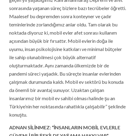
sonrasında yaşanan süreç bizlere bazı tecrübeler öğretti.
Maalesef bu depremden sonra konteyner ve çadır
teminlerinde zorlandığımız anlar oldu. Tam olarak bu
noktada diyoruz ki, mobil evler afet sonrası kullanım
açısından büyük bir fırsattır. Mobil evlerin doğa ile
uyumu, insan psikolojisine katkıları ve minimal bütçeler
ile sahip olunabilmesi çok büyük alternatif
oluşturmaktadır. Aynı zamanda ülkemizde bir de
pandemi süreci yaşadık. Bu süreçte insanlar evlerinden
çalışmak durumunda kaldı. Mobil ev sektörü bu konuda
da önemli bir avantaj sunuyor. Uzaktan çalışan
insanlarımız bir mobil ev sahibi olması halinde şu an
Türkiye’nin her noktasında rahatlıkla çalışabilir” şeklinde
konuştu.
ADNAN SİLİNMEZ: “İNSANLARIN MOBİL EVLERLE
GÜVENLİ BİR ŞEKİLDE YAŞAMA HAKKI VAR”