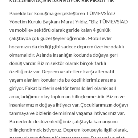
KULLANIM AÇISINDAN BÜYÜK BİR FIRSATTIR”
Panelde bir konuşma gerçekleştiren TÜMEVSİAD
Yönetim Kurulu Başkanı Murat Yıldız, “Biz TÜMEVSİAD
ve mobil ev sektörü olarak geride kalan 4 günlük
çalıştayda çok güzel şeyler öğrendik. Mobil evler
hocamızın da dediği gibi sadece deprem üzerine odaklı
olmamalıdır. Aslında insanlığın kodunda doğaya geri
dönüş vardır. Bizim sektör olarak birçok farklı
özelliğimiz var. Deprem ve afetlere karşı alternatif
yaşam alanları konuları da bu özelliklerimiz arasına
giriyor. Fakat bizlerin sektör temsilcileri olarak asıl
amaçladığımız olay toplumun bilinçlenmesidir. Bizim ve
insanlarımızın doğaya ihtiyacı var. Çocuklarımızın doğayı
tanımaya ve bizlerin de minimal yaşama ihtiyacımız var.
Bu nedenle de düzenlediğimiz çalıştayla kamuoyunu
bilinçlendirmek istiyoruz. Deprem konusuyla ilgili olarak,
geçen yıl yaşadığımız Kahramanmaraş Depremi ve afet