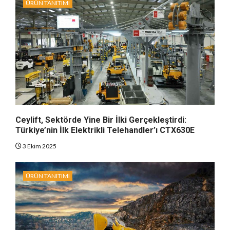
ÜRÜN TANITIMI
Ceylift, Sektörde Yine Bir İlki Gerçekleştirdi:
Türkiye’nin İlk Elektrikli Telehandler’ı CTX630E
3 Ekim 2025
ÜRÜN TANITIMI