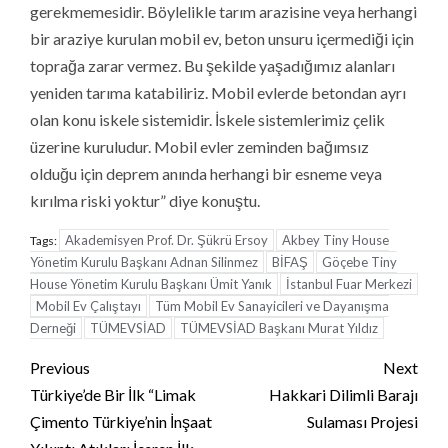
gerekmemesidir. Böylelikle tarım arazisine veya herhangi
bir araziye kurulan mobil ev, beton unsuru içermediği için
toprağa zarar vermez. Bu şekilde yaşadığımız alanları
yeniden tarıma katabiliriz. Mobil evlerde betondan ayrı
olan konu iskele sistemidir. İskele sistemlerimiz çelik
üzerine kuruludur. Mobil evler zeminden bağımsız
olduğu için deprem anında herhangi bir esneme veya
kırılma riski yoktur” diye konuştu.
Akademisyen Prof. Dr. Şükrü Ersoy
Akbey Tiny House
Tags:
Yönetim Kurulu Başkanı Adnan Silinmez
BİFAŞ
Göçebe Tiny
House Yönetim Kurulu Başkanı Ümit Yanık
İstanbul Fuar Merkezi
Mobil Ev Çalıştayı
Tüm Mobil Ev Sanayicileri ve Dayanışma
Derneği
TÜMEVSİAD
TÜMEVSİAD Başkanı Murat Yıldız
Continue
Previous
Next
Reading
Türkiye’de Bir İlk “Limak
Hakkari Dilimli Barajı
Çimento Türkiye’nin İnşaat
Sulaması Projesi