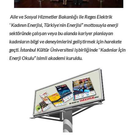
Aile ve Sosyal Hizmetler Bakanlığı
ile Reges Elektrik
“
Kadının Enerjisi, Türkiye
’
nin Enerjisi” mottosuyla enerji
sekt
ö
ründe çalışan veya bu alanda kariyer planlayan
kadınların bilgi ve deneyimlerini geliştirmek için harekete
geç
ti.
İstanbul Kültür
Ü
niversitesi işbirliğinde
“
Kadınlar İçin
Enerji Okulu” isimli akademi kuruldu.