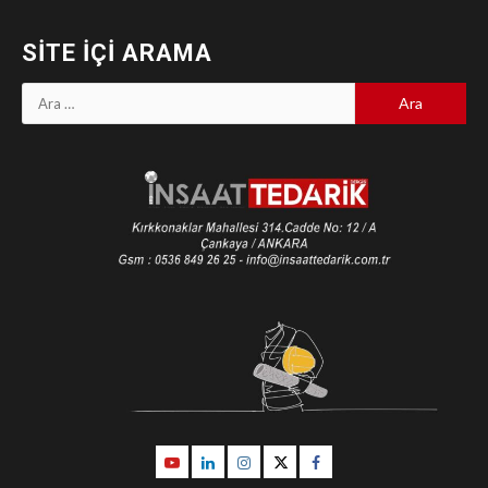
SITE İÇI ARAMA
Arama:
Youtube
Linkedin
İnstagram
Twitter
Facebook