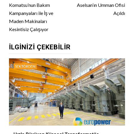
Reading
Komatsu’nun Bakım
Aselsan’ın Umman Ofisi
Kampanyaları ile İş ve
Açıldı
Maden Makinaları
Kesintisiz Çalışıyor
İLGINIZI ÇEKEBILIR
SEKTÖRDEN