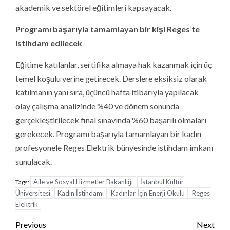
akademik ve sektörel eğitimleri kapsayacak.
Programı başarıyla tamamlayan bir kiş
i Reges
’
te
istihdam edilecek
Eğitime katılanlar, sertifika almaya hak kazanmak için üç
temel koşulu yerine getirecek. Derslere eksiksiz olarak
katılmanın yanı sıra, üçüncü hafta itibarıyla yapılacak
olay çalışma analizinde %40 ve dönem sonunda
gerçekleştirilecek final sınavında %60 başarılı olmaları
gerekecek. Programı başarıyla tamamlayan bir kadın
profesyonele Reges Elektrik bünyesinde istihdam imkanı
sunulacak.
Aile ve Sosyal Hizmetler Bakanlığı
İstanbul Kültür
Tags:
Üniversitesi
Kadın İstihdamı
Kadınlar İçin Enerji Okulu
Reges
Elektrik
Continue
Previous
Next