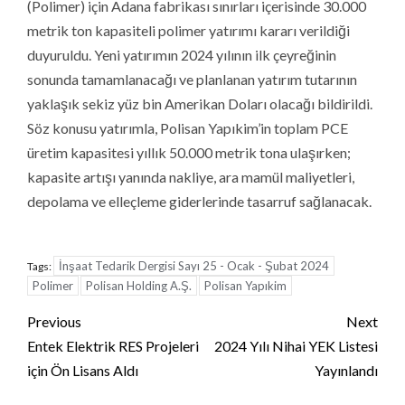
(Polimer) için Adana fabrikası sınırları içerisinde 30.000
metrik ton kapasiteli polimer yatırımı kararı verildiği
duyuruldu. Yeni yatırımın 2024 yılının ilk çeyreğinin
sonunda tamamlanacağı ve planlanan yatırım tutarının
yaklaşık sekiz yüz bin Amerikan Doları olacağı bildirildi.
Söz konusu yatırımla, Polisan Yapıkim’in toplam PCE
üretim kapasitesi yıllık 50.000 metrik tona ulaşırken;
kapasite artışı yanında nakliye, ara mamül maliyetleri,
depolama ve elleçleme giderlerinde tasarruf sağlanacak.
İnşaat Tedarik Dergisi Sayı 25 - Ocak - Şubat 2024
Tags:
Polimer
Polisan Holding A.Ş.
Polisan Yapıkim
Continue
Previous
Next
Reading
Entek Elektrik RES Projeleri
2024 Yılı Nihai YEK Listesi
için Ön Lisans Aldı
Yayınlandı