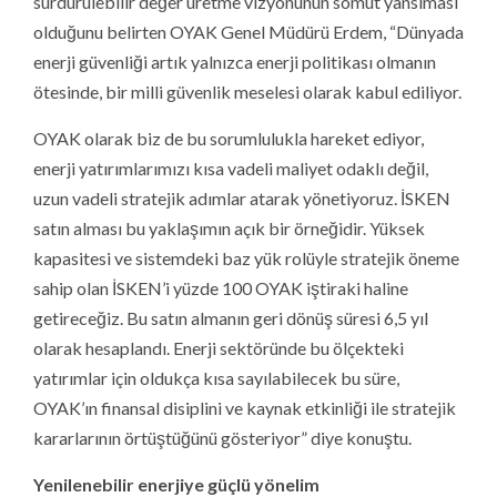
sürdürülebilir değer üretme vizyonunun somut yansıması
olduğunu belirten OYAK Genel Müdürü Erdem, “Dünyada
enerji güvenliği artık yalnızca enerji politikası olmanın
ötesinde, bir milli güvenlik meselesi olarak kabul ediliyor.
OYAK olarak biz de bu sorumlulukla hareket ediyor,
enerji yatırımlarımızı kısa vadeli maliyet odaklı değil,
uzun vadeli stratejik adımlar atarak yönetiyoruz. İSKEN
satın alması bu yaklaşımın açık bir örneğidir. Yüksek
kapasitesi ve sistemdeki baz yük rolüyle stratejik öneme
sahip olan İSKEN’i yüzde 100 OYAK iştiraki haline
getireceğiz. Bu satın almanın geri dönüş süresi 6,5 yıl
olarak hesaplandı. Enerji sektöründe bu ölçekteki
yatırımlar için oldukça kısa sayılabilecek bu süre,
OYAK’ın finansal disiplini ve kaynak etkinliği ile stratejik
kararlarının örtüştüğünü gösteriyor” diye konuştu.
Yenilenebilir enerjiye güçlü yönelim