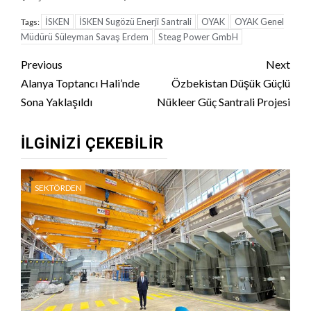
İSKEN
İSKEN Sugözü Enerji Santrali
OYAK
OYAK Genel
Tags:
Müdürü Süleyman Savaş Erdem
Steag Power GmbH
Continue
Previous
Next
Reading
Alanya Toptancı Hali’nde
Özbekistan Düşük Güçlü
Sona Yaklaşıldı
Nükleer Güç Santrali Projesi
İLGINIZI ÇEKEBILIR
SEKTÖRDEN