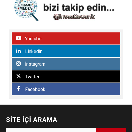
Youtube
Linkedin
İnstagram
Twitter
Facebook
SITE İÇI ARAMA
Arama: