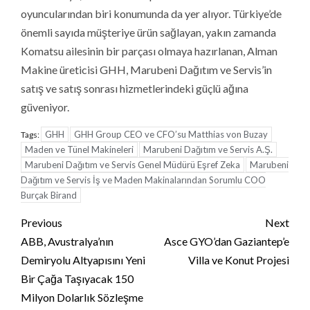
oyuncularından biri konumunda da yer alıyor. Türkiye’de
önemli sayıda müşteriye ürün sağlayan, yakın zamanda
Komatsu ailesinin bir parçası olmaya hazırlanan, Alman
Makine üreticisi GHH, Marubeni Dağıtım ve Servis’in
satış ve satış sonrası hizmetlerindeki güçlü ağına
güveniyor.
GHH
GHH Group CEO ve CFO’su Matthias von Buzay
Tags:
Maden ve Tünel Makineleri
Marubeni Dağıtım ve Servis A.Ş.
Marubeni Dağıtım ve Servis Genel Müdürü Eşref Zeka
Marubeni
Dağıtım ve Servis İş ve Maden Makinalarından Sorumlu COO
Burçak Birand
Continue
Previous
Next
Reading
ABB, Avustralya’nın
Asce GYO’dan Gaziantep’e
Demiryolu Altyapısını Yeni
Villa ve Konut Projesi
Bir Çağa Taşıyacak 150
Milyon Dolarlık Sözleşme