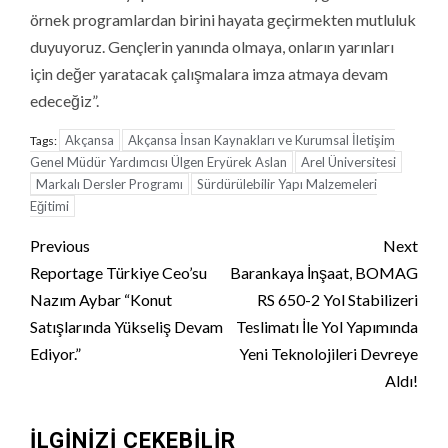
örnek programlardan birini hayata geçirmekten mutluluk
duyuyoruz. Gençlerin yanında olmaya, onların yarınları
için değer yaratacak çalışmalara imza atmaya devam
edeceğiz”.
Akçansa
Akçansa İnsan Kaynakları ve Kurumsal İletişim
Tags:
Genel Müdür Yardımcısı Ülgen Eryürek Aslan
Arel Üniversitesi
Markalı Dersler Programı
Sürdürülebilir Yapı Malzemeleri
Eğitimi
Continue
Previous
Next
Reading
Reportage Türkiye Ceo’su
Barankaya İnşaat, BOMAG
Nazım Aybar “Konut
RS 650-2 Yol Stabilizeri
Satışlarında Yükseliş Devam
Teslimatı İle Yol Yapımında
Ediyor.”
Yeni Teknolojileri Devreye
Aldı!
İLGINIZI ÇEKEBILIR