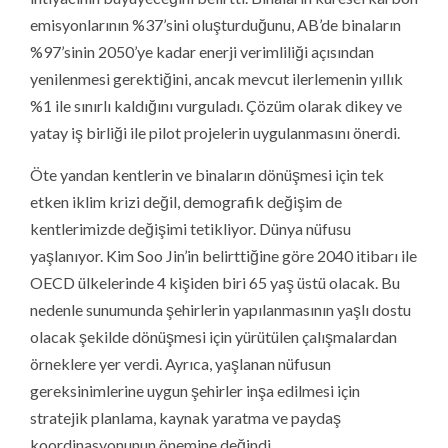
emisyonlarının %37’sini oluşturduğunu, AB’de binaların
%97’sinin 2050’ye kadar enerji verimliliği açısından
yenilenmesi gerektiğini, ancak mevcut ilerlemenin yıllık
%1 ile sınırlı kaldığını vurguladı. Çözüm olarak dikey ve
yatay iş birliği ile pilot projelerin uygulanmasını önerdi.
Öte yandan kentlerin ve binaların dönüşmesi için tek
etken iklim krizi değil, demografik değişim de
kentlerimizde değişimi tetikliyor. Dünya nüfusu
yaşlanıyor. Kim Soo Jin’in belirttiğine göre 2040 itibarı ile
OECD ülkelerinde 4 kişiden biri 65 yaş üstü olacak. Bu
nedenle sunumunda şehirlerin yapılanmasının yaşlı dostu
olacak şekilde dönüşmesi için yürütülen çalışmalardan
örneklere yer verdi. Ayrıca, yaşlanan nüfusun
gereksinimlerine uygun şehirler inşa edilmesi için
stratejik planlama, kaynak yaratma ve paydaş
koordinasyonunun önemine değindi.