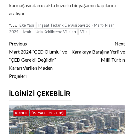
karmaşasından uzakta huzurlu bir yaşamın kapılarını
aralıyor.
Ege Yapı
İnşaat Tedarik Dergisi Sayı 26 - Mart- Nisan
Tags:
2024
İzmir
Urla Kekliktepe Villaları
Villa
Continue
Previous
Next
Reading
Mart 2024 “ÇED Olumlu” ve
Karakaya Barajına Yerli ve
“ÇED Gerekli Değildir”
Milli Türbin
Kararı Verilen Maden
Projeleri
İLGINIZI ÇEKEBILIR
KONUT
ÜSTYAPI
YURTDIŞI