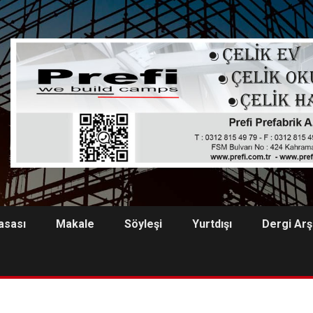
asası
Makale
Söyleşi
Yurtdışı
Dergi Arş