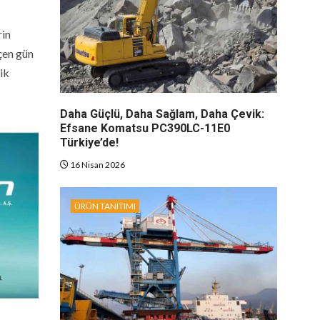
rin
eçen gün
ik
Daha Güçlü, Daha Sağlam, Daha Çevik:
Efsane Komatsu PC390LC-11E0
Türkiye’de!
16 Nisan 2026
ÜRÜN TANITIMI