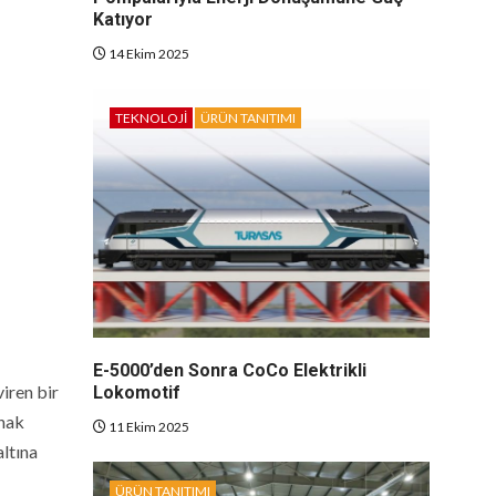
Katıyor
14 Ekim 2025
TEKNOLOJI
ÜRÜN TANITIMI
E-5000’den Sonra CoCo Elektrikli
viren bir
Lokomotif
ynak
11 Ekim 2025
altına
ÜRÜN TANITIMI