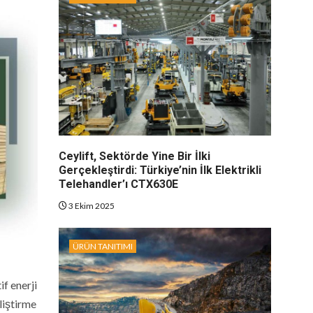
Ceylift, Sektörde Yine Bir İlki
Gerçekleştirdi: Türkiye’nin İlk Elektrikli
Telehandler’ı CTX630E
3 Ekim 2025
ÜRÜN TANITIMI
if enerji
liştirme