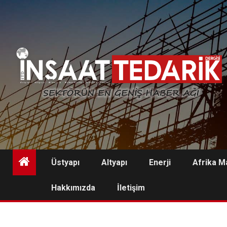
Skip
to
content
Üstyapı
Altyapı
Enerji
Afrika M
Hakkımızda
İletişim