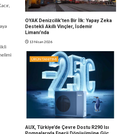
acır,
OYAK Denizcilik’ten Bir İlk: Yapay Zeka
taya
Destekli Akıllı Vinçler, İsdemir
Limanı’nda
13 Nisan 2026
ikli
nelimi
ÜRÜN TANITIMI
AUX, Türkiye’de Çevre Dostu R290 Isı
Pompalarıyla Enerji Dönüşümüne Güç