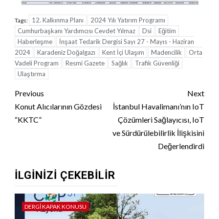
12. Kalkınma Planı
2024 Yılı Yatırım Programı
Tags:
Cumhurbaşkanı Yardımcısı Cevdet Yılmaz
Dsi
Eğitim
Haberleşme
İnşaat Tedarik Dergisi Sayı 27 - Mayıs - Haziran
2024
Karadeniz Doğalgazı
Kent İçi Ulaşım
Madencilik
Orta
Vadeli Program
Resmi Gazete
Sağlık
Trafik Güvenliği
Ulaştırma
Continue
Previous
Next
Reading
Konut Alıcılarının Gözdesi
İstanbul Havalimanı’nın IoT
“KKTC”
Çözümleri Sağlayıcısı, IoT
ve Sürdürülebilirlik İlişkisini
Değerlendirdi
İLGINIZI ÇEKEBILIR
DERGI KAPAK KONUSU