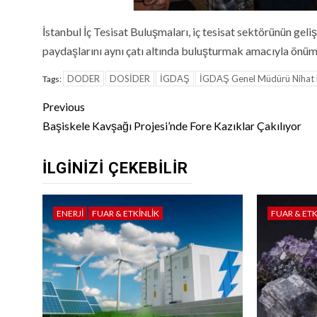
İstanbul İç Tesisat Buluşmaları, iç tesisat sektörünün ge
paydaşlarını aynı çatı altında buluşturmak amacıyla ön
DODER
DOSİDER
İGDAŞ
İGDAŞ Genel Müdürü Nihat 
Tags:
Continue
Previous
Reading
Başiskele Kavşağı Projesi’nde Fore Kazıklar Çakılıyor
İLGINIZI ÇEKEBILIR
ENERJI
FUAR & ETKINLIK
FUAR & ETK