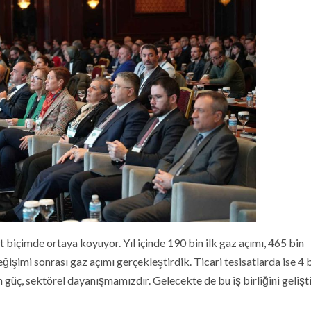
 biçimde ortaya koyuyor. Yıl içinde 190 bin ilk gaz açımı, 465 bin
ğişimi sonrası gaz açımı gerçekleştirdik. Ticari tesisatlarda ise 4 
güç, sektörel dayanışmamızdır. Gelecekte de bu iş birliğini geliş