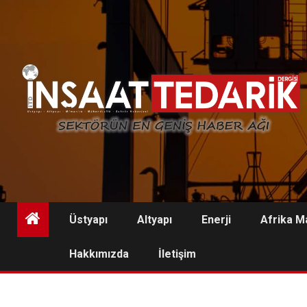
Skip
to
content
Üstyapı
Altyapı
Enerji
Afrika M
Hakkımızda
İletişim