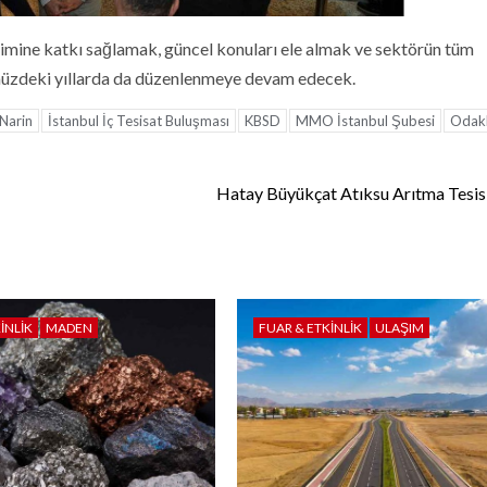
lişimine katkı sağlamak, güncel konuları ele almak ve sektörün tüm
ümüzdeki yıllarda da düzenlenmeye devam edecek.
Narin
İstanbul İç Tesisat Buluşması
KBSD
MMO İstanbul Şubesi
Odakl
Hatay Büyükçat Atıksu Arıtma Tesisi
INLIK
MADEN
FUAR & ETKINLIK
ULAŞIM