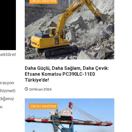
ÜRÜN TANITIMI
sektörel
Daha Güçlü, Daha Sağlam, Daha Çevik:
Efsane Komatsu PC390LC-11E0
Türkiye’de!
erasyon
16 Nisan 2026
 hizmeti
dığımız
bu
ÜRÜN TANITIMI