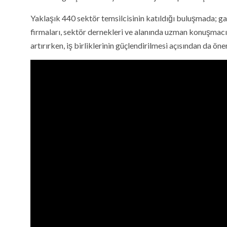
Yaklaşık 440 sektör temsilcisinin katıldığı buluşmada; gaz d
firmaları, sektör dernekleri ve alanında uzman konuşmacıla
artırırken, iş birliklerinin güçlendirilmesi açısından da ön