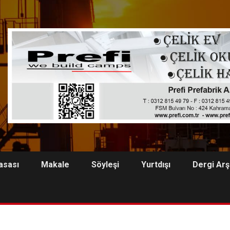
asası
Makale
Söyleşi
Yurtdışı
Dergi Arş