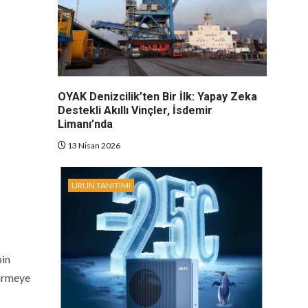
OYAK Denizcilik’ten Bir İlk: Yapay Zeka
Destekli Akıllı Vinçler, İsdemir
Limanı’nda
13 Nisan 2026
ÜRÜN TANITIMI
bin
tirmeye