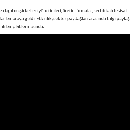
ağıtım şirketleri yöneticileri, üretici firmalar, sertifikalı tesisat
r bir araya geldi. Etkinlik, sektör paydaşları arasında bilgi paylaş
emli bir platform sundu.