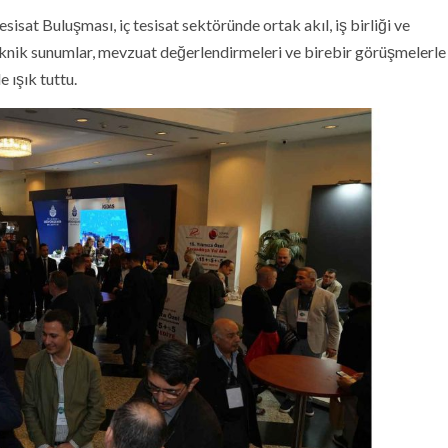
esisat Buluşması, iç tesisat sektöründe ortak akıl, iş birliği ve
 Teknik sunumlar, mevzuat değerlendirmeleri ve birebir görüşmelerle
 ışık tuttu.