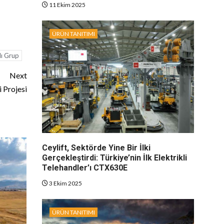
11 Ekim 2025
ÜRÜN TANITIMI
ı Grup
Next
 Projesi
Ceylift, Sektörde Yine Bir İlki
Gerçekleştirdi: Türkiye’nin İlk Elektrikli
Telehandler’ı CTX630E
3 Ekim 2025
ÜRÜN TANITIMI