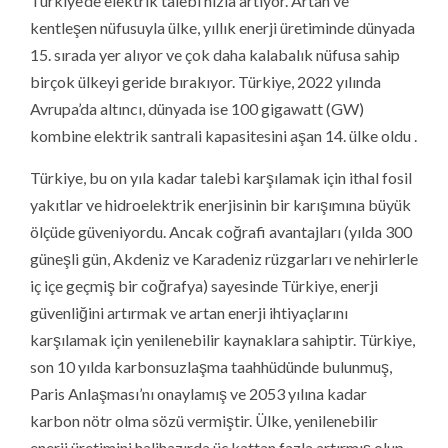
Türkiye’de elektrik talebi hızla artıyor. Artan ve
kentleşen nüfusuyla ülke, yıllık enerji üretiminde dünyada
15. sırada yer alıyor ve çok daha kalabalık nüfusa sahip
birçok ülkeyi geride bırakıyor. Türkiye, 2022 yılında
Avrupa’da altıncı, dünyada ise 100 gigawatt (GW)
kombine elektrik santrali kapasitesini aşan 14. ülke oldu .
Türkiye, bu on yıla kadar talebi karşılamak için ithal fosil
yakıtlar ve hidroelektrik enerjisinin bir karışımına büyük
ölçüde güveniyordu. Ancak coğrafi avantajları (yılda 300
güneşli gün, Akdeniz ve Karadeniz rüzgarları ve nehirlerle
iç içe geçmiş bir coğrafya) sayesinde Türkiye, enerji
güvenliğini artırmak ve artan enerji ihtiyaçlarını
karşılamak için yenilenebilir kaynaklara sahiptir. Türkiye,
son 10 yılda karbonsuzlaşma taahhüdünde bulunmuş,
Paris Anlaşması’nı onaylamış ve 2053 yılına kadar
karbon nötr olma sözü vermiştir. Ülke, yenilenebilir
enerji üretimini halihazırda üç kattan fazla artırmış olup,