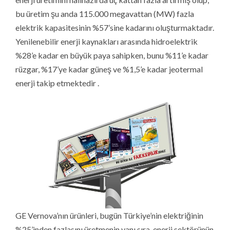
bu üretim şu anda 115.000 megavattan (MW) fazla
elektrik kapasitesinin %57’sine kadarını oluşturmaktadır.
Yenilenebilir enerji kaynakları arasında hidroelektrik
%28’e kadar en büyük paya sahipken, bunu %11’e kadar
rüzgar, %17’ye kadar güneş ve %1,5’e kadar jeotermal
enerji takip etmektedir .
GE Vernova’nın ürünleri, bugün Türkiye’nin elektriğinin
%25’inden fazlasını üretmenin yanı sıra, enerji sektörünün