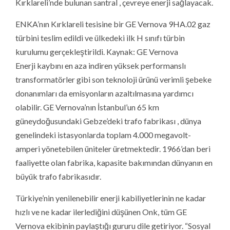
Kırklareli’nde bulunan santral , çevreye enerji sağlayacak.
ENKA’nın Kırklareli tesisine bir GE Vernova 9HA.02 gaz
türbini teslim edildi ve ülkedeki ilk H sınıfı türbin
kurulumu gerçekleştirildi. Kaynak: GE Vernova
Enerji kaybını en aza indiren yüksek performanslı
transformatörler gibi son teknoloji ürünü verimli şebeke
donanımları da emisyonların azaltılmasına yardımcı
olabilir. GE Vernova’nın İstanbul’un 65 km
güneydoğusundaki Gebze’deki trafo fabrikası , dünya
genelindeki istasyonlarda toplam 4.000 megavolt-
amperi yönetebilen üniteler üretmektedir. 1966’dan beri
faaliyette olan fabrika, kapasite bakımından dünyanın en
büyük trafo fabrikasıdır.
Türkiye’nin yenilenebilir enerji kabiliyetlerinin ne kadar
hızlı ve ne kadar ilerlediğini düşünen Onk, tüm GE
Vernova ekibinin paylaştığı gururu dile getiriyor. “Sosyal