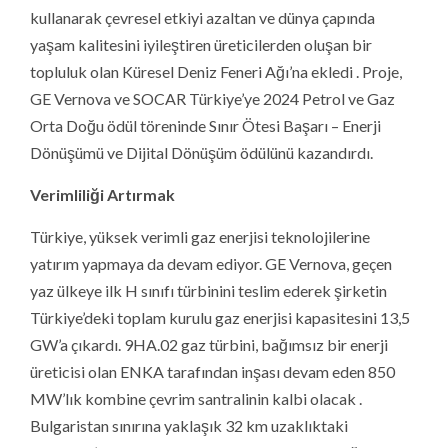
kullanarak çevresel etkiyi azaltan ve dünya çapında
yaşam kalitesini iyileştiren üreticilerden oluşan bir
topluluk olan Küresel Deniz Feneri Ağı’na ekledi . Proje,
GE Vernova ve SOCAR Türkiye’ye 2024 Petrol ve Gaz
Orta Doğu ödül töreninde Sınır Ötesi Başarı – Enerji
Dönüşümü ve Dijital Dönüşüm ödülünü kazandırdı.
Verimliliği Artırmak
Türkiye, yüksek verimli gaz enerjisi teknolojilerine
yatırım yapmaya da devam ediyor. GE Vernova, geçen
yaz ülkeye ilk H sınıfı türbinini teslim ederek şirketin
Türkiye’deki toplam kurulu gaz enerjisi kapasitesini 13,5
GW’a çıkardı. 9HA.02 gaz türbini, bağımsız bir enerji
üreticisi olan ENKA tarafından inşası devam eden 850
MW’lık kombine çevrim santralinin kalbi olacak .
Bulgaristan sınırına yaklaşık 32 km uzaklıktaki