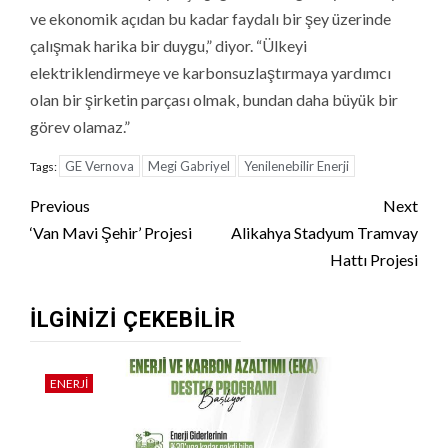
ve ekonomik açıdan bu kadar faydalı bir şey üzerinde
çalışmak harika bir duygu,” diyor. “Ülkeyi
elektriklendirmeye ve karbonsuzlaştırmaya yardımcı
olan bir şirketin parçası olmak, bundan daha büyük bir
görev olamaz.”
GE Vernova
Megi Gabriyel
Yenilenebilir Enerji
Tags:
Continue
Previous
Next
Reading
‘Van Mavi Şehir’ Projesi
Alikahya Stadyum Tramvay
Hattı Projesi
İLGINIZI ÇEKEBILIR
ENERJI