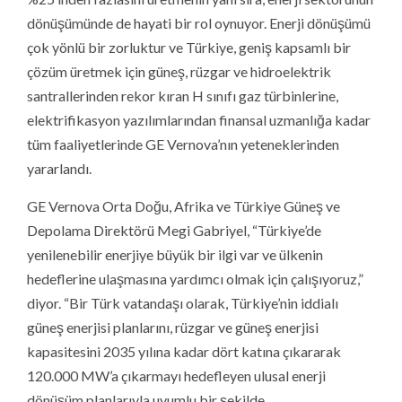
dönüşümünde de hayati bir rol oynuyor. Enerji dönüşümü
çok yönlü bir zorluktur ve Türkiye, geniş kapsamlı bir
çözüm üretmek için güneş, rüzgar ve hidroelektrik
santrallerinden rekor kıran H sınıfı gaz türbinlerine,
elektrifikasyon yazılımlarından finansal uzmanlığa kadar
tüm faaliyetlerinde GE Vernova’nın yeteneklerinden
yararlandı.
GE Vernova Orta Doğu, Afrika ve Türkiye Güneş ve
Depolama Direktörü Megi Gabriyel, “Türkiye’de
yenilenebilir enerjiye büyük bir ilgi var ve ülkenin
hedeflerine ulaşmasına yardımcı olmak için çalışıyoruz,”
diyor. “Bir Türk vatandaşı olarak, Türkiye’nin iddialı
güneş enerjisi planlarını, rüzgar ve güneş enerjisi
kapasitesini 2035 yılına kadar dört katına çıkararak
120.000 MW’a çıkarmayı hedefleyen ulusal enerji
dönüşüm planlarıyla uyumlu bir şekilde