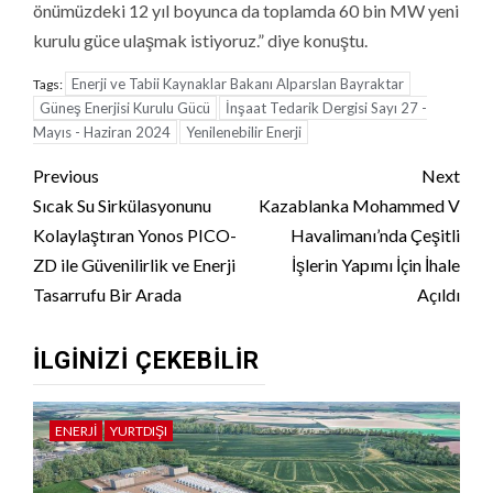
önümüzdeki 12 yıl boyunca da toplamda 60 bin MW yeni
kurulu güce ulaşmak istiyoruz.” diye konuştu.
Enerji ve Tabii Kaynaklar Bakanı Alparslan Bayraktar
Tags:
Güneş Enerjisi Kurulu Gücü
İnşaat Tedarik Dergisi Sayı 27 -
Mayıs - Haziran 2024
Yenilenebilir Enerji
Continue
Previous
Next
Reading
Sıcak Su Sirkülasyonunu
Kazablanka Mohammed V
Kolaylaştıran Yonos PICO-
Havalimanı’nda Çeşitli
ZD ile Güvenilirlik ve Enerji
İşlerin Yapımı İçin İhale
Tasarrufu Bir Arada
Açıldı
İLGINIZI ÇEKEBILIR
ENERJI
YURTDIŞI