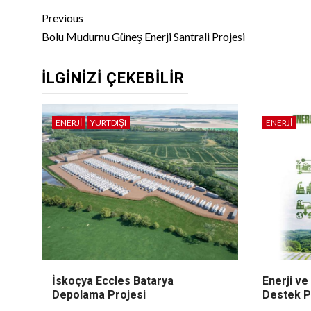
Continue
Previous
Reading
Bolu Mudurnu Güneş Enerji Santrali Projesi
İLGINIZI ÇEKEBILIR
ENERJI
YURTDIŞI
ENERJI
İskoçya Eccles Batarya
Enerji ve
Depolama Projesi
Destek P