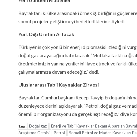
Yeni Gündem Madenler
Bayraktar, iki ülke arasındaki örnek iş birliğinin güçlene
somut projeler geliştirmeyi hedeflediklerini söyledi.
Yurt Dışı Üretim Artacak
Türkiye’nin çok yönlü bir enerji diplomasisi izlediğini vur
doğal gaz arayacağını hatırlatarak “Mutlaka farklı coğra
üretimlerimizin yanına yenilerini ilave etmek ve farklı ülk
çalışmalarımıza devam edeceğiz.” dedi.
Uluslararası Tabii Kaynaklar Zirvesi
Bayraktar, Cumhurbaşkanı Recep Tayyip Erdoğan’ın himaye
düzenleyeceklerini açıklayarak “Petrol, doğal gaz ve maden
önemli bir organizasyonu da gerçekleştireceğiz.” diye ko
Doğal gaz
Enerji ve Tabii Kaynaklar Bakanı Alparslan Bayra
Tags:
Araştırma Gemisi
Petrol
Somali Petrol ve Maden Kaynakları B