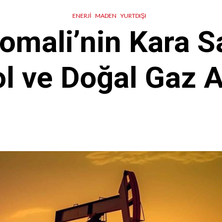
ENERJI
MADEN
YURTDIŞI
Somali’nin Kara S
ol ve Doğal Gaz 