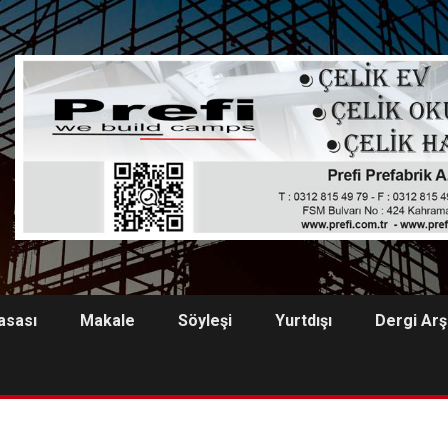
asası
Makale
Söyleşi
Yurtdışı
Dergi Arş