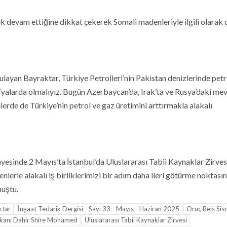
rek devam ettiğine dikkat çekerek Somali madenleriyle ilgili olarak 
gulayan Bayraktar, Türkiye Petrolleri’nin Pakistan denizlerinde petr
fyalarda olmalıyız. Bugün Azerbaycan’da, Irak’ta ve Rusya’daki me
elerde de Türkiye’nin petrol ve gaz üretimini arttırmakla alakalı
sinde 2 Mayıs’ta İstanbul’da Uluslararası Tabii Kaynaklar Zirves
lerle alakalı iş birliklerimizi bir adım daha ileri götürme noktası
nuştu.
ktar
İnşaat Tedarik Dergisi - Sayı 33 - Mayıs - Haziran 2025
Oruç Reis Sis
akanı Dahir Shire Mohamed
Uluslararası Tabii Kaynaklar Zirvesi