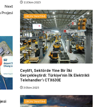
11 Ekim 2025
Next
 Projesi
ÜRÜN TANITIMI
Ceylift, Sektörde Yine Bir İlki
Gerçekleştirdi: Türkiye’nin İlk Elektrikli
Telehandler’ı CTX630E
3 Ekim 2025
jesi
ÜRÜN TANITIMI