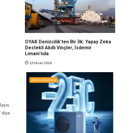
OYAK Denizcilik’ten Bir İlk: Yapay Zeka
Destekli Akıllı Vinçler, İsdemir
Limanı’nda
13 Nisan 2026
ÜRÜN TANITIMI
Mayıs
” diye