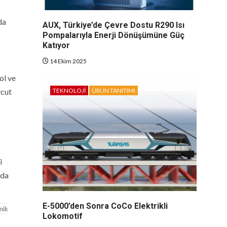
da
AUX, Türkiye’de Çevre Dostu R290 Isı
Pompalarıyla Enerji Dönüşümüne Güç
Katıyor
14 Ekim 2025
ol ve
TEKNOLOJI
ÜRÜN TANITIMI
vcut
i
nda
E-5000’den Sonra CoCo Elektrikli
mik
Lokomotif