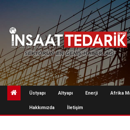
Skip
to
content
Üstyapı
Altyapı
Enerji
Afrika M
Hakkımızda
İletişim