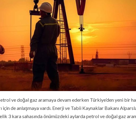
petrol ve doğal gaz aramaya devam ederken Türkiye’den yeni bir h
ları için de anlaşmaya vardı. Enerji ve Tabii Kaynaklar Bakanı Alparsl
relik 3 kara sahasında önümüzdeki aylarda petrol ve doğal gaz ar