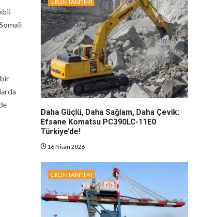
ÜRÜN TANITIMI
abii
 Somali
bir
larda
lde
Daha Güçlü, Daha Sağlam, Daha Çevik:
Efsane Komatsu PC390LC-11E0
Türkiye’de!
16 Nisan 2026
ÜRÜN TANITIMI