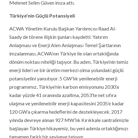
Mehmet Selim Güven imza attı.
Türkiye’nin Güçlü Potansiyeli
ACWA Yönetim Kurulu Başkan Yardımcısı Raad Al-
Saady de törene ilişkin şunları kaydetti: Yatırım
Anlaşması ve Enerji Alım Anlaşması Temel Şartlarının
imzalanması, ACWA’nın Türkiye ile olan ortaklığında
dönüm noktası niteliği taşıyor. Bu adım, Türkiye’nin temiz
enerji lideri ve bir üretim merkezi olma yolundaki güçlü
potansiyelini yansıtıyor. 5 GW’lık yenilenebilir enerji
programımız, Türkiye’nin karbon emisyonunu 2030’a
kadar yüzde 41 oranında azaltma, 2053’te net sıfıra
ulaşma ve yenilenebilir enerji kapasitesini 2035’e kadar
120 GW’a çıkarma hedeflerini de destekleyecek. 2017
yılında devreye alınan 927 MW’lık Kırıkkale santralimizle
başlayan Türkiye hikayemiz, bu yeni adımla ortaklığımızı
tamamen farklı bir seviyeye taşıyor.