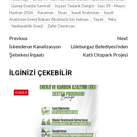
Güneş Enerjisi Santrali
İnşaat Tedarik Dergisi - Sayı 39 - Mayıs-
Haziran 2026
Karaman
Sivas
Suudi Arabistan
Suudi
Arabistan Enerji Bakanı Abdülaziz bin Selman
Taşeli
Yeka
Yenilenebilir Enerji
Zafer Demircan
Continue
Previous
Next
Reading
İskenderun Kanalizasyon
Lüleburgaz Belediyesi’nden
Şebekesi İnşaatı
Katlı Otopark Projesi
İLGINIZI ÇEKEBILIR
ENERJI