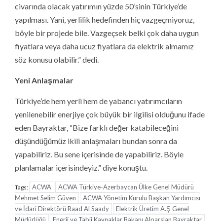
civarında olacak yatırımın yüzde 50’sinin Türkiye’de
yapılması. Yani, yerlilik hedefinden hiç vazgeçmiyoruz,
böyle bir projede bile. Vazgeçsek belki çok daha uygun
fiyatlara veya daha ucuz fiyatlara da elektrik almamız
söz konusu olabilir.” dedi.
Yeni Anlaşmalar
Türkiye’de hem yerli hem de yabancı yatırımcıların
yenilenebilir enerjiye çok büyük bir ilgilisi olduğunu ifade
eden Bayraktar, “Bize farklı değer katabileceğini
düşündüğümüz ikili anlaşmaları bundan sonra da
yapabiliriz. Bu sene içerisinde de yapabiliriz. Böyle
planlamalar içerisindeyiz.” diye konuştu.
ACWA
ACWA Türkiye-Azerbaycan Ülke Genel Müdürü
Tags:
Mehmet Selim Güven
ACWA Yönetim Kurulu Başkan Yardımcısı
ve İdari Direktörü Raad Al Saady
Elektrik Üretim A.Ş Genel
Müdürlüğü
Enerji ve Tabii Kaynaklar Bakanı Alparslan Bayraktar