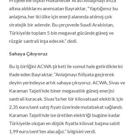
Projelerine İlişkin Hükümetler Arası Anlaşmayı imza
altına aldıklarını anımsatan Bayraktar, “Yaptığımız bu
anlaşma, her iki ülke için enerji alanında atılmış çok
stratejik bir adımdır. Bu çerçevede Suudi Arabistan,
Türkiye’de toplam 5 bin megavat gücünde güneş ve
rüzgâr santrali inşa edecek.” dedi.
Sahaya Çıkıyoruz
Bu iş birliğini ACWA şirketi ile somut hale getirdiklerini
ifade eden Bayraktar, “Anlaşmayı fiiliyata geçirerek
deyim yerindeyse artık sahaya çıkıyoruz. ACWA, Sivas ve
Karaman Taşeli’nde biner megavatlık güneş enerjisi
santrali kuracak. Sivas’ta her bir kilovatsaat elektrik için
2,35 euro/sent satış fiyatı üzerinde mutabakat sağlandı.
Karaman Taşeli’nde ise üretilen elektriği bugüne kadar
Türkiye’de oluşan en düşük fiyatla kilovat başına sabit
1,99 euro/sent’ten alacağız.” bilgisini verdi.