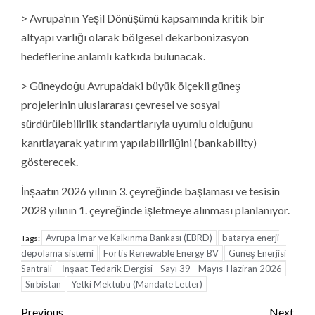
> Avrupa’nın Yeşil Dönüşümü kapsamında kritik bir
altyapı varlığı olarak bölgesel dekarbonizasyon
hedeflerine anlamlı katkıda bulunacak.
> Güneydoğu Avrupa’daki büyük ölçekli güneş
projelerinin uluslararası çevresel ve sosyal
sürdürülebilirlik standartlarıyla uyumlu olduğunu
kanıtlayarak yatırım yapılabilirliğini (bankability)
gösterecek.
İnşaatın 2026 yılının 3. çeyreğinde başlaması ve tesisin
2028 yılının 1. çeyreğinde işletmeye alınması planlanıyor.
Avrupa İmar ve Kalkınma Bankası (EBRD)
batarya enerji
Tags:
depolama sistemi
Fortis Renewable Energy BV
Güneş Enerjisi
Santrali
İnşaat Tedarik Dergisi - Sayı 39 - Mayıs-Haziran 2026
Sırbistan
Yetki Mektubu (Mandate Letter)
Continue
Previous
Next