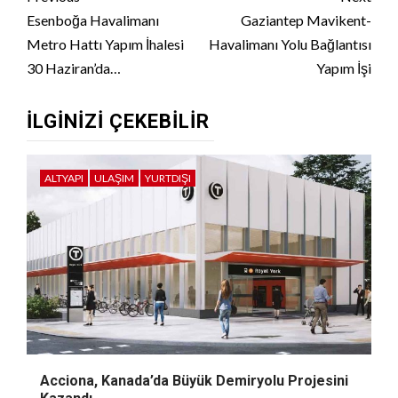
Reading
Esenboğa Havalimanı
Gaziantep Mavikent-
Metro Hattı Yapım İhalesi
Havalimanı Yolu Bağlantısı
30 Haziran’da…
Yapım İşi
İLGINIZI ÇEKEBILIR
ALTYAPI
ULAŞIM
YURTDIŞI
Acciona, Kanada’da Büyük Demiryolu Projesini